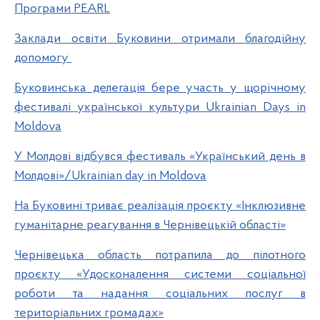
Програми PEARL
Заклади освіти Буковини отримали благодійну
допомогу
Буковинська делегація бере участь у щорічному
фестивалі української культури Ukrainian Days in
Moldova
У Молдові відбувся фестиваль «Український день в
Молдові»/Ukrainian day in Moldova
На Буковині триває реалізація проєкту «Інклюзивне
гуманітарне реагування в Чернівецькій області»
Чернівецька область потрапила до пілотного
проєкту «Удосконалення системи соціальної
роботи та надання соціальних послуг в
територіальних громадах»