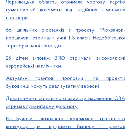
Чернівецька область отримала чергову партію
гуманітарної допомоги від надійних німецьких
партнерів
66 шкільних рюкзачків з проєкту "Рюкзачок-
першачок" отримали учні 1-3 класів Недобоївської
територіальної громади
25 дітей з-поміж ВПО отримали високоякісні
європейські наплічники
Актуальні грантові пропозиції: які проєкти
буковинці можуть реалізувати у вересні
Департамент соціального захисту населення ОВА
отримав гуманітарну допомогу
На Буковині визначено переможців грантового
конкурсу для підтримки бізнесу в рамках