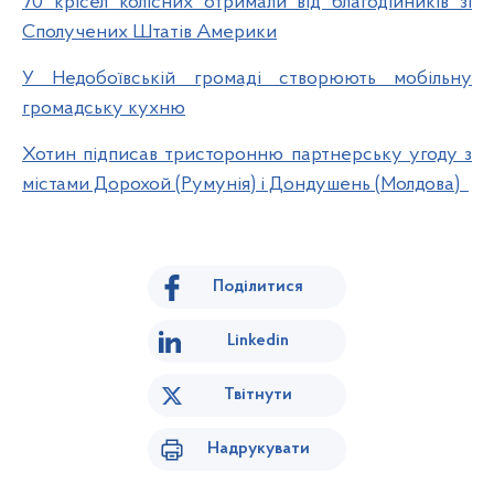
70 крісел колісних отримали від благодійників зі
Сполучених Штатів Америки
У Недобоївській громаді створюють мобільну
громадську кухню
Хотин підписав тристоронню партнерську угоду з
містами Дорохой (Румунія) і Дондушень (Молдова)
Поділитися
Linkedin
Твітнути
Надрукувати