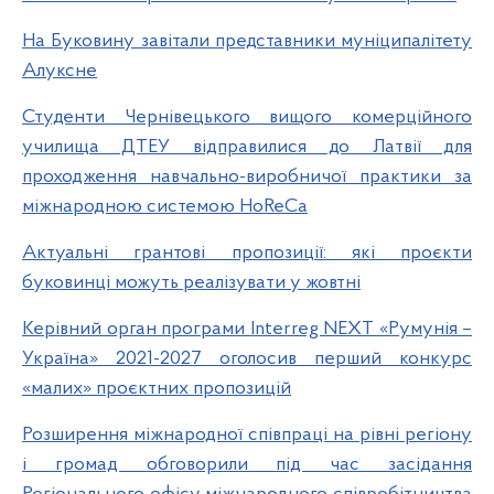
На Буковину завітали представники муніципалітету
Алуксне
Студенти Чернівецького вищого комерційного
училища ДТЕУ відправилися до Латвії для
проходження навчально-виробничої практики за
міжнародною системою HoReCa
Актуальні грантові пропозиції: які проєкти
буковинці можуть реалізувати у жовтні
Керівний орган програми Interreg NEXT «Румунія –
Україна» 2021-2027 оголосив перший конкурс
«малих» проєктних пропозицій
Розширення міжнародної співпраці на рівні регіону
і громад обговорили під час засідання