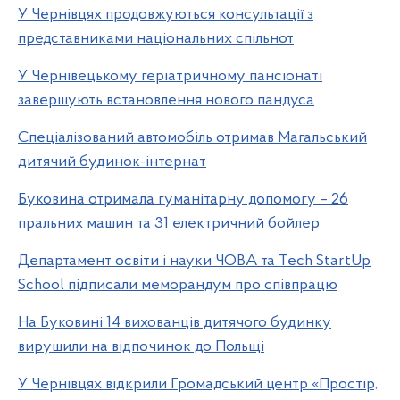
У Чернівцях продовжуються консультації з
представниками національних спільнот
У Чернівецькому геріатричному пансіонаті
завершують встановлення нового пандуса
Спеціалізований автомобіль отримав Магальський
дитячий будинок-інтернат
Буковина отримала гуманітарну допомогу – 26
пральних машин та 31 електричний бойлер
Департамент освіти і науки ЧОВА та Tech StartUp
School підписали меморандум про співпрацю
На Буковині 14 вихованців дитячого будинку
вирушили на відпочинок до Польщі
У Чернівцях відкрили Громадський центр «Простір,