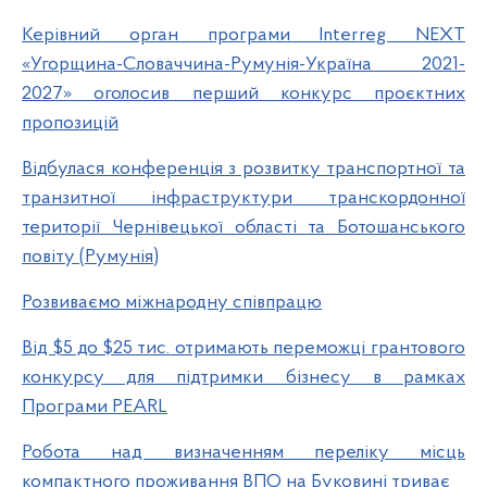
Керівний орган програми Interreg NEXT
«Угорщина-Словаччина-Румунія-Україна 2021-
2027» оголосив перший конкурс проєктних
пропозицій
Відбулася конференція з розвитку транспортної та
транзитної інфраструктури транскордонної
території Чернівецької області та Ботошанського
повіту (Румунія)
Розвиваємо міжнародну співпрацю
Від $5 до $25 тис. отримають переможці грантового
конкурсу для підтримки бізнесу в рамках
Програми PEARL
Робота над визначенням переліку місць
компактного проживання ВПО на Буковині триває