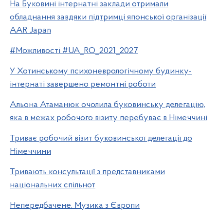
На Буковині інтернатні заклади отримали
обладнання завдяки підтримці японської організації
AAR Japan
#Можливості #UA_RO_2021_2027
У Хотинському психоневрологічному будинку-
інтернаті завершено ремонтні роботи
Альона Атаманюк очолила буковинську делегацію,
яка в межах робочого візиту перебуває в Німеччині
Триває робочий візит буковинської делегації до
Німеччини
Тривають консультації з представниками
національних спільнот
Непередбачене. Музика з Європи