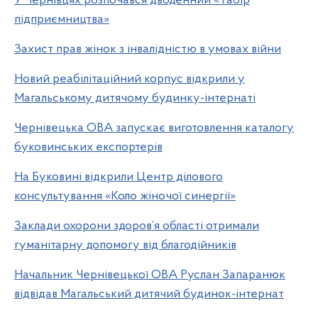
У Чернівцях розпочався дводенний «Табір
підприємництва»
Захист прав жінок з інвалідністю в умовах війни
Новий реабілітаційний корпус відкрили у
Магальському дитячому будинку-інтернаті
Чернівецька ОВА запускає виготовлення каталогу
буковинських експортерів
На Буковині відкрили Центр ділового
консультування «Коло жіночої синергії»
Заклади охорони здоров’я області отримали
гуманітарну допомогу від благодійників
Начальник Чернівецької ОВА Руслан Запаранюк
відвідав Магальський дитячий будинок-інтернат