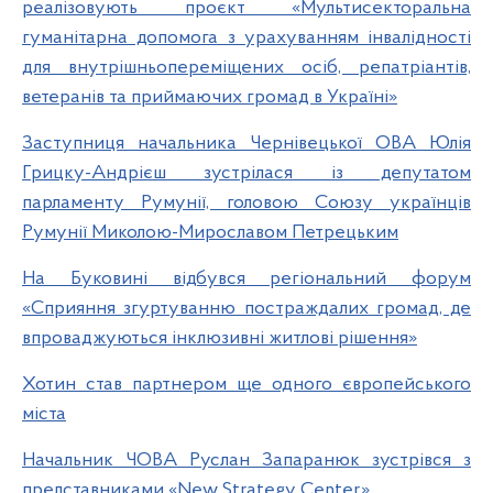
реалізовують проєкт «Мультисекторальна
гуманітарна допомога з урахуванням інвалідності
для внутрішньопереміщених осіб, репатріантів,
ветеранів та приймаючих громад в Україні»
Заступниця начальника Чернівецької ОВА Юлія
Грицку-Андрієш зустрілася із депутатом
парламенту Румунії, головою Союзу українців
Румунії Миколою-Мирославом Петрецьким
На Буковині відбувся регіональний форум
«Сприяння згуртуванню постраждалих громад, де
впроваджуються інклюзивні житлові рішення»
Хотин став партнером ще одного європейського
міста
Начальник ЧОВА Руслан Запаранюк зустрівся з
представниками «New Strategy Center»