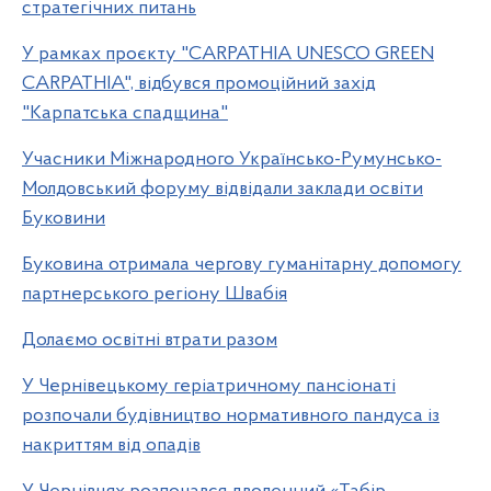
стратегічних питань
У рамках проєкту "CARPATHIA UNESCO GREEN
CARPATHIA", відбувся промоційний захід
"Карпатська спадщина"
Учасники Міжнародного Українсько-Румунсько-
Молдовський форуму відвідали заклади освіти
Буковини
Буковина отримала чергову гуманітарну допомогу
партнерського регіону Швабія
Долаємо освітні втрати разом
У Чернівецькому геріатричному пансіонаті
розпочали будівництво нормативного пандуса із
накриттям від опадів