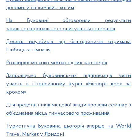
допомогу нашим військовим
На Буковині обговорили результати
загальнонаціонального опитування ветеранів
Десять ноутбуків від благодійників отримала
Глибоцька гімназія
Розширюємо коло міжнародних партнерів
Запрошуємо буковинських підприємців взяти
участь в інтенсивному курсі «Експорт крок за
кроком»
Для представників місцевої влади провели семінар з
об’єднання місць тимчасового проживання
Туристична Буковина цьогоріч вперше на World
Travel Market у Лондоні