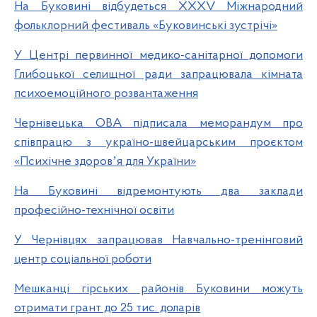
На Буковині відбудеться ХХХV Міжнародний
фольклорний фестиваль «Буковинські зустрічі»
У Центрі первинної медико-санітарної допомоги
Глибоцької селищної ради запрацювала кімната
психоемоційного розвантаження
Чернівецька ОВА підписала меморандум про
співпрацю з україно-швейцарським проєктом
«Психічне здоровʼя для України»
На Буковині відремонтують два заклади
професійно-технічної освіти
У Чернівцях запрацював Навчально-тренінговий
центр соціальної роботи
Мешканці гірських районів Буковини можуть
отримати грант до 25 тис. доларів