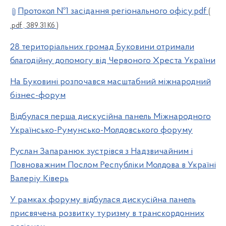
Протокол №1 засідання регіонального офісу.pdf
(
.pdf , 389.31 Кб )
28 територіальних громад Буковини отримали
благодійну допомогу від Червоного Хреста України
На Буковині розпочався масштабний міжнародний
бізнес-форум
Відбулася перша дискусійна панель Міжнародного
Українсько-Румунсько-Молдовського форуму
Руслан Запаранюк зустрівся з Надзвичайним і
Повноважним Послом Республіки Молдова в Україні
Валеріу Ківерь
У рамках форуму відбулася дискусійна панель
присвячена розвитку туризму в транскордонних