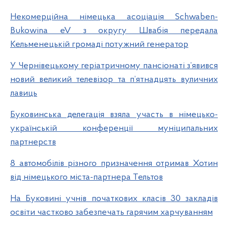
Некомерційна німецька асоціація Schwaben-
Bukowina eV з округу Швабія передала
Кельменецькій громаді потужний генератор
У Чернівецькому геріатричному пансіонаті з’явився
новий великий телевізор та п’ятнадцять вуличних
лавиць
Буковинська делегація взяла участь в німецько-
українській конференції муніципальних
партнерств
8 автомобілів різного призначення отримав Хотин
від німецького міста-партнера Тельтов
На Буковині учнів початкових класів 30 закладів
освіти частково забезпечать гарячим харчуванням