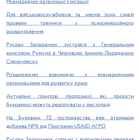
Міжнародної організації з міграції
Для військовослужбовців та членів їхніх сімей
провели тренінги з психоемоційного
розвантаження
Руслан Запаранюк зустрівся з Генеральним
консулом Румунії в Чернівцях Іриною-Лореданою
Стенкулеску
Розширюємо взаємодію з міжнародними
організаціями для розвитку краю
Актуальні грантові пропозиції: які проєкти
буковинці можуть реалізувати у листопаді
На Буковині 72 господарства вже отримали
добрива NPK від Програми USAID АГРО
Руслан Запаранюк спільно з волонтерами передав