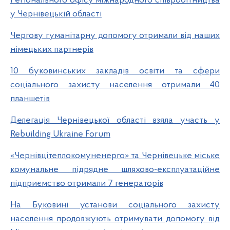
Регіонального офісу міжнародного співробітництва
у Чернівецькій області
Чергову гуманітарну допомогу отримали від наших
німецьких партнерів
10 буковинських закладів освіти та сфери
соціального захисту населення отримали 40
планшетів
Делегація Чернівецької області взяла участь у
Rebuilding Ukraine Forum
«Чернівцітеплокомуненерго» та Чернівецьке міське
комунальне підрядне шляхово-експлуатаційне
підприємство отримали 7 генераторів
На Буковині установи соціального захисту
населення продовжують отримувати допомогу від