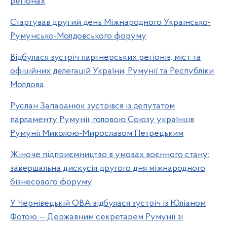
регіонах
Стартував другий день Міжнародного Українсько-
Румунсько-Молдовського форуму
Відбулася зустріч партнерських регіонів, міст та
офіційних делегацій України, Румунії та Республіки
Молдова
Руслан Запаранюк зустрівся із депутатом
парламенту Румунії, головою Союзу українців
Румунії Миколою-Мирославом Петрецьким
Жіноче підприємництво в умовах воєнного стану:
завершальна дискусія другого дня міжнародного
бізнесового форуму
У Чернівецькій ОВА відбулася зустріч із Юліаном
Фотою — Державним секретарем Румунії зі