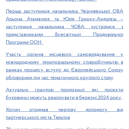
Перша заступниця начальника Чернівецької ОВА
Альона Атаманюк та Юлія Грицку-Андрієш –
заступниця начальника ЧОВА зустрілися з
представниками Всесвітньої Продовольчої
Програми ООН
Участь органів місцевого самоврядування у
міжнародному територіальному співробітництві в
рамках процесу вступу до Європейського Союзу
обговорили під час тематичного круглого столу
Актуальні грантові пропозиції: які проєкти
буковинці можуть реалізувати в березні 2024 року
Хотин отримав чергову допомогу від
партнерського міста Тельтов