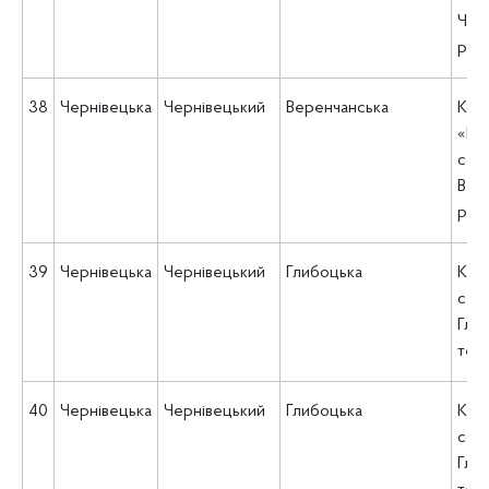
Черн
рад
38
Чернівецька
Чернівецький
Веренчанська
Ком
«Це
соц
Вере
рад
39
Чернівецька
Чернівецький
Глибоцька
КНП
соц
Гли
тер
40
Чернівецька
Чернівецький
Глибоцька
КНП
соц
Гли