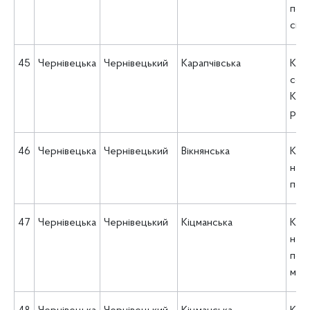
пос
сіль
45
Чернівецька
Чернівецький
Карапчівська
КУ 
соц
Кара
рад
46
Чернівецька
Чернівецький
Вікнянська
КНП
над
пос
47
Чернівецька
Чернівецький
Кіцманська
КНП
над
пос
місь