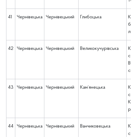
тер
41
Чернівецька
Чернівецький
Глибоцька
КНП
баг
ліка
42
Чернівецька
Чернівецький
Великокучурівська
КНП
соц
Вел
сіль
43
Чернівецька
Чернівецький
Кам’янецька
КУ 
соц
Кам`
рад
44
Чернівецька
Чернівецький
Ванчиковецька
КУ 
соц