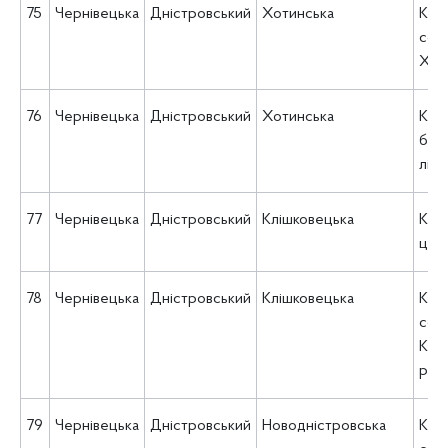
75
Чернівецька
Дністровський
Хотинська
КНП
соц
Хоти
76
Чернівецька
Дністровський
Хотинська
КНП
баг
лік
77
Чернівецька
Дністровський
Клішковецька
КНП
цен
78
Чернівецька
Дністровський
Клішковецька
КУ 
соц
Кліш
рад
79
Чернівецька
Дністровський
Новодністровська
КУ 