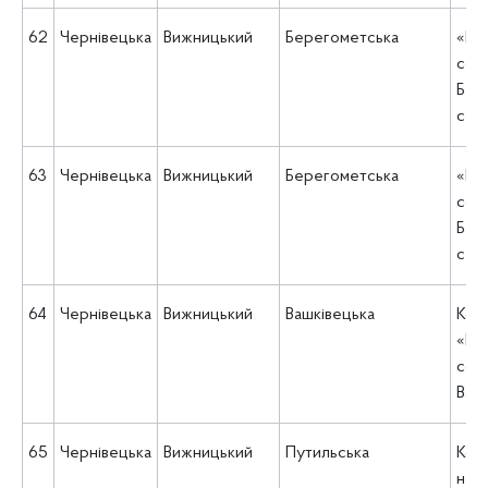
62
Чернівецька
Вижницький
Берегометська
«Це
соц
Бер
сел
63
Чернівецька
Вижницький
Берегометська
«Це
соц
Бер
сел
64
Чернівецька
Вижницький
Вашківецька
Ком
«Це
соц
Вашк
65
Чернівецька
Вижницький
Путильська
Ком
нек