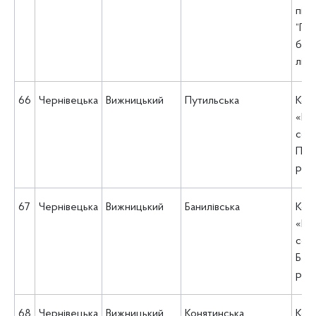
під
“Пу
баг
ліка
66
Чернівецька
Вижницький
Путильська
Ком
«Це
соц
Пут
рад
67
Чернівецька
Вижницький
Банилівська
Ком
«Це
соц
Бан
рад
68
Чернівецька
Вижницький
Конятинська
Ком