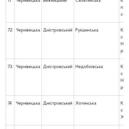
71
Чернівецька
Вижницький
Селятинська
КУ 
пос
сіль
72
Чернівецька
Дністровський
Рукшинська
КНП
соц
Недо
рад
73
Чернівецька
Дністровський
Недобоївська
КНП
соц
Недо
рад
74
Чернівецька
Дністровський
Хотинська
КНП
соц
Хоти