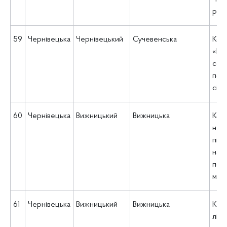
рад
59
Чернівецька
Чернівецький
Сучевенська
Ком
«Це
соц
пос
сіль
60
Чернівецька
Вижницький
Вижницька
Ком
нек
під
над
пос
місь
61
Чернівецька
Вижницький
Вижницька
КНП
ліка