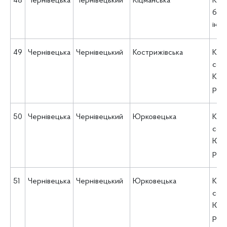
48
Чернівецька
Чернівецький
Кіцманська
КНП
баг
інте
49
Чернівецька
Чернівецький
Кострижівська
КЗ 
соц
Кос
рад
50
Чернівецька
Чернівецький
Юрковецька
КЗ 
соц
Юрк
рад
51
Чернівецька
Чернівецький
Юрковецька
КЗ 
соц
Юрк
рад