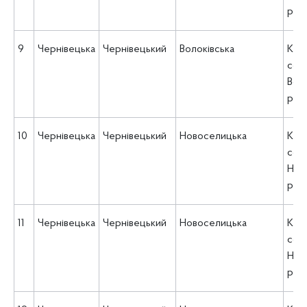
рад
9
Чернівецька
Чернівецький
Волоківська
КУ 
соц
Воло
рад
10
Чернівецька
Чернівецький
Новоселицька
КУ 
соц
Нов
рад
11
Чернівецька
Чернівецький
Новоселицька
КУ 
соц
Нов
рад