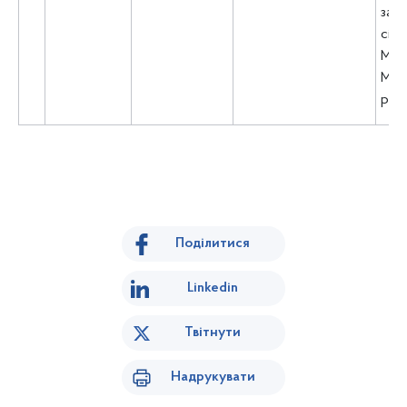
зага
сіме
Мам
Мама
рад
Поділитися
Linkedin
Твітнути
Надрукувати