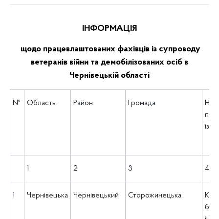
ІНФОРМАЦІЯ
щодо працевлаштованих фахівців із супроводу
ветеранів війни та демобілізованих осіб в
Чернівецькій області
№
Область
Район
Громада
Назв
пра
із 
1
2
3
4
1
Чернівецька
Чернівецький
Сторожинецька
КНП
баг