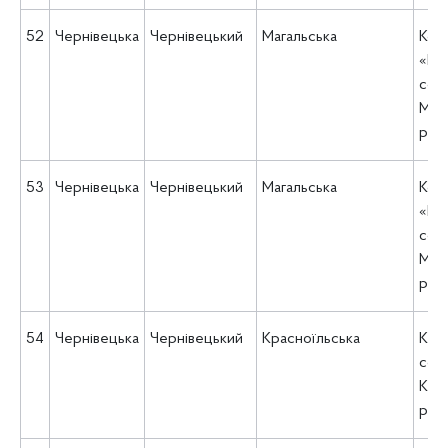
52
Чернівецька
Чернівецький
Магальська
Ком
«Це
соц
Мага
рад
53
Чернівецька
Чернівецький
Магальська
Ком
«Це
соц
Мага
рад
54
Чернівецька
Чернівецький
Красноїльська
КУ 
соц
Кра
рад