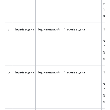
соц
Мама
рад
17
Чернівецька
Чернівецький
Чернівецька
Чер
цен
пси
Зах
Зах
«ВЕ
18
Чернівецька
Чернівецький
Чернівецька
Чер
цен
пси
Зах
Зах
«ВЕ