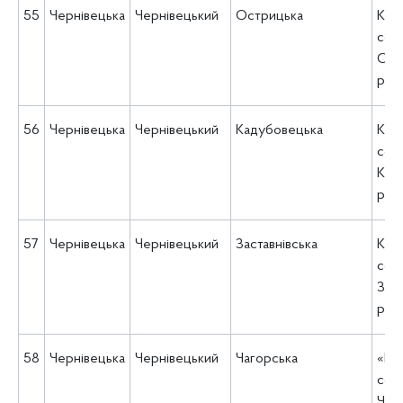
55
Чернівецька
Чернівецький
Острицька
КНП
соц
Ост
рад
56
Чернівецька
Чернівецький
Кадубовецька
КУ 
соц
Каду
рад
57
Чернівецька
Чернівецький
Заставнівська
КУ 
соц
Заст
рад
58
Чернівецька
Чернівецький
Чагорська
«Це
соц
Чаго