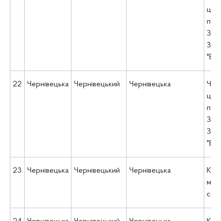
цен
пси
Зах
Зах
"Ве
22
Чернівецька
Чернівецький
Чернівецька
Чер
цен
пси
Зах
Зах
"ВЕ
23
Чернівецька
Чернівецький
Чернівецька
КУ 
міс
соц