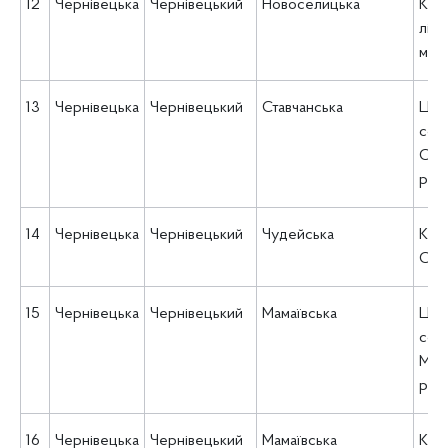
12
Чернівецька
Чернівецький
Новоселицька
КНП
лік
місь
13
Чернівецька
Чернівецький
Ставчанська
Цен
соц
Став
рад
14
Чернівецька
Чернівецький
Чудейська
КНП
СМ
15
Чернівецька
Чернівецький
Мамаївська
Цен
соц
Мама
рад
16
Чернівецька
Чернівецький
Мамаївська
КУ 