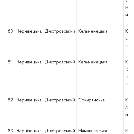
соц
Нов
місь
80
Чернівецька
Дністровський
Кельменецька
КЗ 
сел
соц
81
Чернівецька
Дністровський
Кельменецька
КНП
баг
лік
сел
82
Чернівецька
Дністровський
Сокирянська
КНП
лік
місь
83
Чернівецька
Дністровський
Мамалигівська
КНП