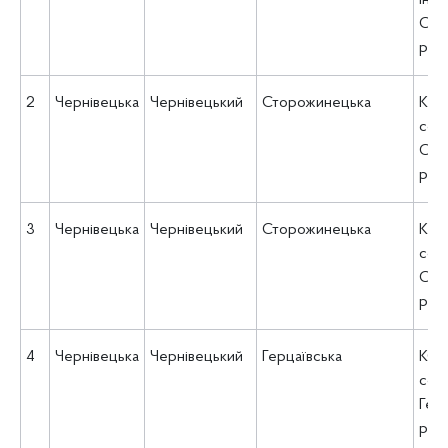
інте
Сто
рад
2
Чернівецька
Чернівецький
Сторожинецька
КНП
соц
Сто
рад
3
Чернівецька
Чернівецький
Сторожинецька
КНП
соц
Сто
рад
4
Чернівецька
Чернівецький
Герцаївська
КО 
соц
Герц
рад