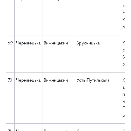
«Це
соц
Коня
рад
69
Чернівецька
Вижницький
Брусницька
КНП
соц
Брус
рад
70
Чернівецька
Вижницький
Усть-Путильська
КНП
амбу
прак
мед
Пути
рад