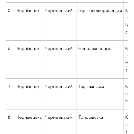
5
Чернівецька
Чернівецький
Горішньошеровецька
КУ 
соц
Гор
сіль
6
Чернівецька
Чернівецький
Неполоковецька
КУ 
соц
Неп
сел
7
Чернівецька
Чернівецький
Тарашанська
КУ 
над
пос
8
Чернівецька
Чернівецький
Топорівська
КУ 
соц
Топо