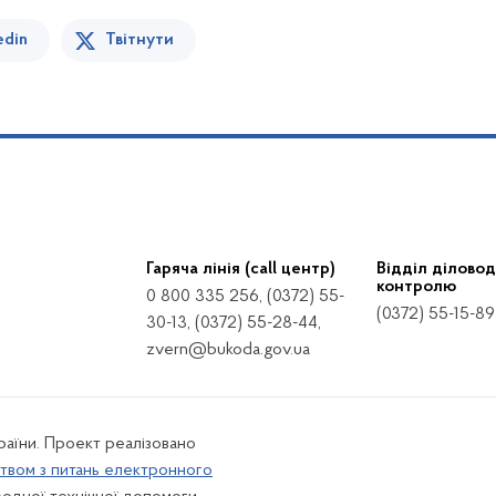
edin
Твітнути
Гаряча лінія (call центр)
Відділ діловод
контролю
0 800 335 256, (0372) 55-
(0372) 55-15-89
30-13, (0372) 55-28-44,
zvern@bukoda.gov.ua
країни. Проект реалізовано
твом з питань електронного