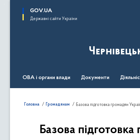
до
основного
GOV.UA
вмісту
Державні сайти України
Чернівець
ОВА і органи влади
Документи
Діяльні
Контакт центр
Пресцентр
Головна
Громадянам
Базова підготовка громадян Украї
Базова підготовка