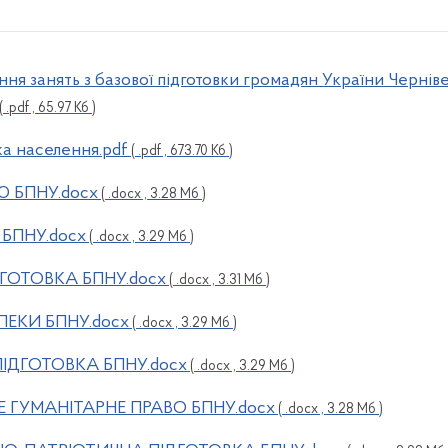
ння занять з базової підготовки громадян України Черніве
( .pdf , 65.97 Кб )
ка населення.pdf
( .pdf , 673.70 Кб )
 БПНУ.docx
( .docx , 3.28 Мб )
БПНУ.docx
( .docx , 3.29 Мб )
ГОТОВКА БПНУ.docx
( .docx , 3.31 Мб )
ЕКИ БПНУ.docx
( .docx , 3.29 Мб )
ІДГОТОВКА БПНУ.docx
( .docx , 3.29 Мб )
ГУМАНІТАРНЕ ПРАВО БПНУ.docx
( .docx , 3.28 Мб )