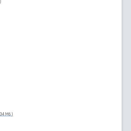
)
5.34 Мб )