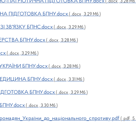
О-ПАТРІОТИЧНА ПІДГОТОВКА БПНУ.docx
( .docx , 3.28 Мб 
А ПІДГОТОВКА БПНУ.docx
( .docx , 3.29 Мб )
І ЗВ'ЯЗКУ БПНС.docx
( .docx , 3.29 Мб )
РСТВА БПНУ.docx
( .docx , 3.28 Мб )
cx
( .docx , 3.29 Мб )
КРАЇНИ БПНУ.docx
( .docx , 3.28 Мб )
ЕДИЦИНА БПНУ.docx
( .docx , 3.31 Мб )
ДГОТОВКА БПНУ.docx
( .docx , 3.29 Мб )
БПНУ.docx
( .docx , 3.30 Мб )
_громадян_України_до_національного_спротиву.pdf
( .pdf , 