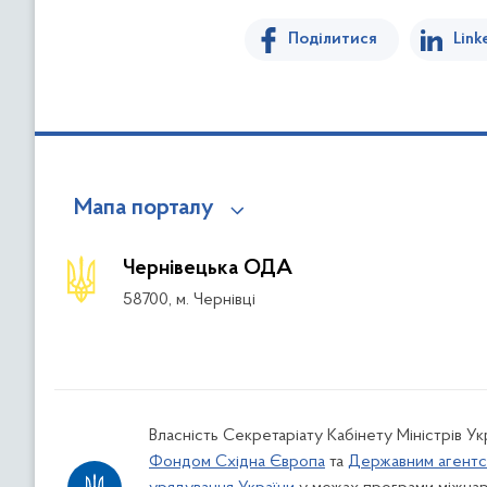
Поділитися
Link
Мапа порталу
Чернівецька ОДА
58700, м. Чернівці
Власність Секретаріату Кабінету Міністрів У
Фондом Східна Європа
та
Державним агентс