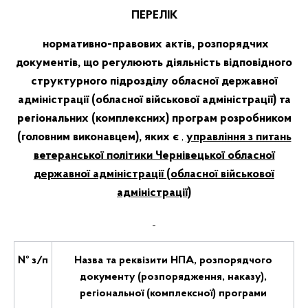
ПЕРЕЛІК
нормативно-правових актів, розпорядчих
документів, що регулюють діяльність відповідного
структурного підрозділу обласної державної
адміністрації (обласної військової адміністрації) та
регіональних (комплексних) програм розробником
(головним виконавцем), яких є
,
управління з питань
ветеранської політики Чернівецької обласної
державної адміністрації (обласної військової
адміністрації)
№ з/п
Назва та реквізити НПА, розпорядчого
документу (розпорядження, наказу),
регіональної (комплексної) програми