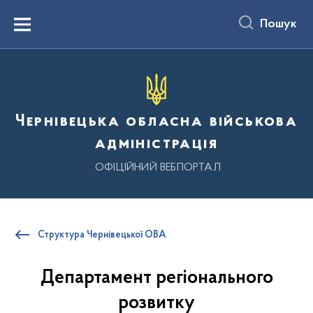
до
основного
Пошук
вмісту
Menu
Чернівецька обласна військова
адміністрація
ОФІЦІЙНИЙ ВЕБПОРТАЛ
Структура Чернівецької ОВА
Департамент регіонального
розвитку