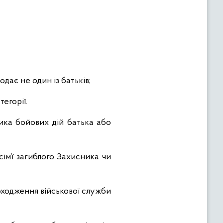
ає не один із батьків;
тегорії.
ика бойових дій батька або
сім’ї загиблого Захисника чи
оходження військової служби