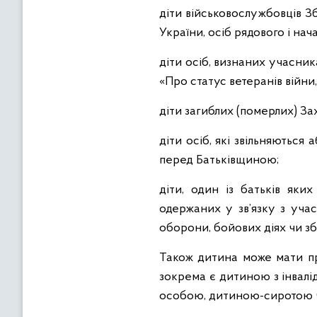
діти військовослужбовців З
України, осіб рядового і на
діти осіб, визнаних учасник
«Про статус ветеранів війни,
діти загиблих (померлих) За
діти осіб, які звільняються 
перед Батьківщиною;
діти, один із батьків яки
одержаних у зв’язку з учас
оборони, бойових діях чи з
Також дитина може мати пра
зокрема є дитиною з інвалі
особою, дитиною-сиротою ч