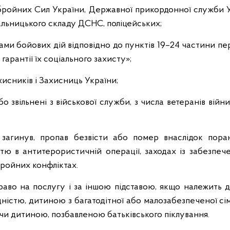
бройних Сил України, Державної прикордонної служби Ук
чальницького складу ДСНС, поліцейських;
ами бойових дій відповідно до пунктів 19–24 частини пе
 гарантії їх соціального захисту»;
хисників і Захисниць України;
або звільнені з військової служби, з числа ветеранів війн
х загинув, пропав безвісти або помер внаслідок поране
тю в антитерористичній операції, заходах із забезпеч
бройних конфліктах.
во на послугу і за іншою підставою, якщо належить до
дністю, дитиною з багатодітної або малозабезпеченої сі
и дитиною, позбавленою батьківського піклування.