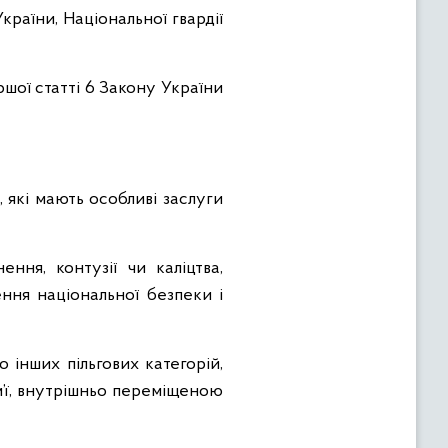
раїни, Національної гвардії
ршої статті 6 Закону України
и, які мають особливі заслуги
ння, контузії чи каліцтва,
ення національної безпеки і
 інших пільгових категорій,
м’ї, внутрішньо переміщеною