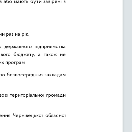
в або мають бути завірені в
 раз на рік.
о державного підприємства
евого бюджету, а також не
их програм.
істю безпосередньо закладам
воєї територіальної громади
ння Чернівецької обласної