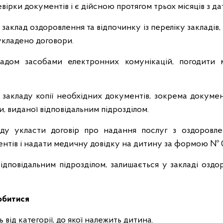
вірки документів і є дійсною протягом трьох місяців з дат
заклад оздоровлення та відпочинку із переліку закладів,
 укладено договори.
ладом засобами електронних комунікацій, погодити м
 закладу копії необхідних документів, зокрема докумен
, виданої відповідальним підрозділом.
ду укласти договір про надання послуг з оздоровле
ентів і надати медичну довідку на дитину за формою № 
відповідальним підрозділом, залишається у закладі оздо
обитися
від категорії, до якої належить дитина.