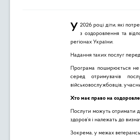
У 2026 році діти, які потребують особливої соціальної уваги та підтримки, можуть отримати безоплатні послуги
з оздоровлення та відп
регіонах України.
Надання таких послуг перед
Програма поширюється не л
серед отримувачів посл
військовослужбовців, учасни
Хто має право на оздоровле
Послуги можуть отримати діт
здоров’я і належать до визн
Зокрема, у межах ветерансь