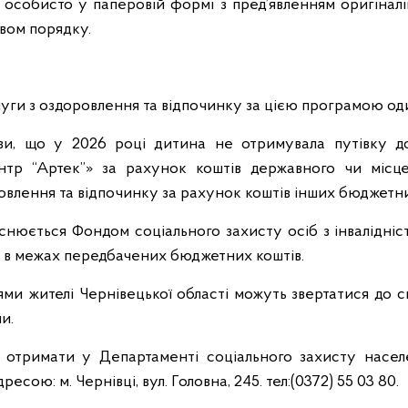
 особисто у паперовій формі з пред’явленням оригіналі
вом порядку.
ги з оздоровлення та відпочинку за цією програмою один
ви, що у 2026 році дитина не отримувала путівку д
тр “Артек”» за рахунок коштів державного чи місц
овлення та відпочинку за рахунок коштів інших бюджетн
йснюється Фондом соціального захисту осіб з інвалідн
 в межах передбачених бюджетних коштів.
ми жителі Чернівецької області можуть звертатися до с
и.
 отримати у Департаменті соціального захисту населе
ресою: м. Чернівці, вул. Головна, 245. тел:(0372) 55 03 80.