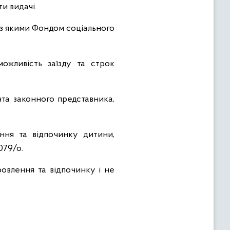
и видачі.
 з якими Фондом соціального
ожливість заїзду та строк
та законного представника,
ння та відпочинку дитини,
079/о.
ровлення та відпочинку і не