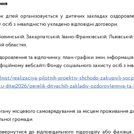
ння
к дітей організовується у дитячих закладах оздоровле
осіб з інвалідністю укладено відповідні договори.
олинській, Закарпатській, Івано-Франківській, Львівській,
ій областях.
доровлення та відпочинку, план-графіки змін, інформація п
офіційному вебсайті Фонду соціального захисту осіб з інв
lnist/realizaciya-pilotnih-proektiv-shchodo-zakupivli-soc
u-ditej2026/perelik-dityachih-zakladiv-ozdorovlennya-ta-
гану місцевого самоврядування за місцем проживання ди
льної громади.
звернутися до відповідального підрозділу або фахівця