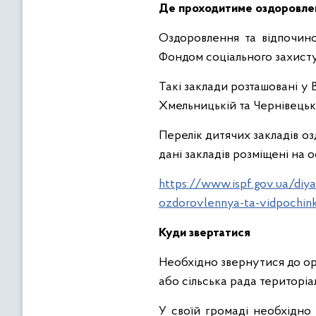
Де проходитиме оздоровле
Оздоровлення та відпочино
Фондом соціального захисту 
Такі заклади розташовані у В
Хмельницькій та Чернівецьк
Перелік дитячих закладів оз
дані закладів розміщені на 
https://www.ispf.gov.ua/diya
ozdorovlennya-ta-vidpochink
Куди звертатися
Необхідно звернутися до ор
або сільська рада територіа
У своїй громаді необхідно 