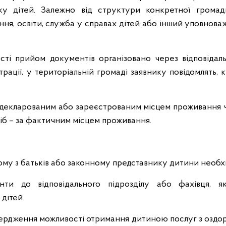
ку дітей. Залежно від структури конкретної грома
ння, освіти, служба у справах дітей або інший уповнова
сті прийом документів організовано через відповідал
страції, у територіальній громаді заявнику повідомлять,
декларованим або зареєстрованим місцем проживання 
б – за фактичним місцем проживання.
му з батьків або законному представнику дитини необх
нти до відповідального підрозділу або фахівця, я
дітей.
ердження можливості отримання дитиною послуг з оздор