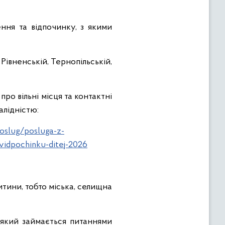
ння та відпочинку, з якими
 Рівненській, Тернопільській,
ро вільні місця та контактні
алідністю:
poslug/posluga-z-
vidpochinku-ditej-2026
тини, тобто міська, селищна
, який займається питаннями