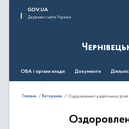
до
основного
GOV.UA
вмісту
Державні сайти України
Чернівець
ОВА і органи влади
Документи
Діяльні
Контакт центр
Пресцентр
Головна
Ветеранам
Оздоровлення та відпочинок дітей 
Оздоровленн