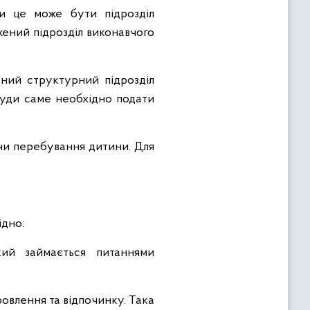
ди це може бути підрозділ
жений підрозділ виконавчого
ьний структурний підрозділ
 куди саме необхідно подати
чи перебування дитини. Для
ідно:
кий займається питаннями
овлення та відпочинку. Така