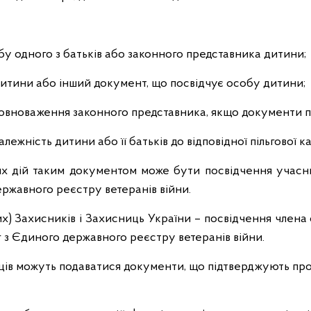
бу одного з батьків або законного представника дитини;
итини або інший документ, що посвідчує особу дитини;
овноваження законного представника, якщо документи под
ежність дитини або її батьків до відповідної пільгової ка
их дій таким документом може бути посвідчення учасн
ержавного реєстру ветеранів війни.
х) Захисників і Захисниць України – посвідчення члена 
г з Єдиного державного реєстру ветеранів війни.
ців можуть подаватися документи, що підтверджують пр