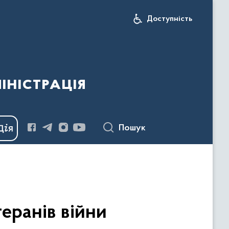
Доступність
іністрація
Пошук
еранів війни