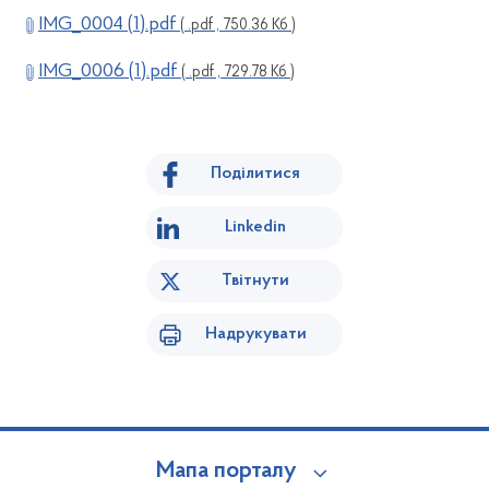
IMG_0004 (1).pdf
( .pdf , 750.36 Кб )
IMG_0006 (1).pdf
( .pdf , 729.78 Кб )
Поділитися
Linkedin
Твітнути
Надрукувати
Мапа порталу