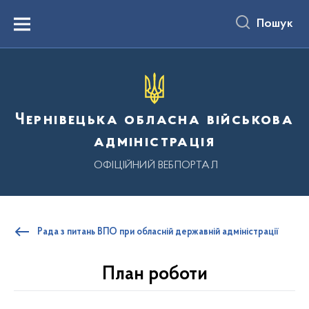
до
основного
Пошук
вмісту
Menu
Чернівецька обласна військова
адміністрація
ОФІЦІЙНИЙ ВЕБПОРТАЛ
Рада з питань ВПО при обласній державній адміністрації
План роботи