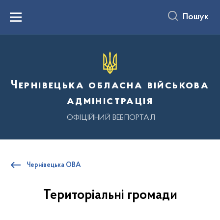
до
основного
Пошук
вмісту
Menu
Чернівецька обласна військова
адміністрація
ОФІЦІЙНИЙ ВЕБПОРТАЛ
Чернівецька ОВА
Територіальні громади