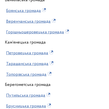
Банилівська громада
Боянська громада
Веренчанська громада
Горішньошеровецька громада
Кам’янецька громада
Петровецька громада
Тарашанська громада
Топорівська громада
Берегометська громада
Путильська громада
Брусницька громада