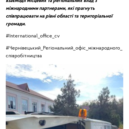
взаємодії місцевих та регіональних влад з
міжнародними партнерами, які прагнуть
співпрацювати на рівні області та територіальної
громади.
#International_office_cv
#Чернівецький_Регiональний_офiс_мiжнародного_
спiвробiтництва