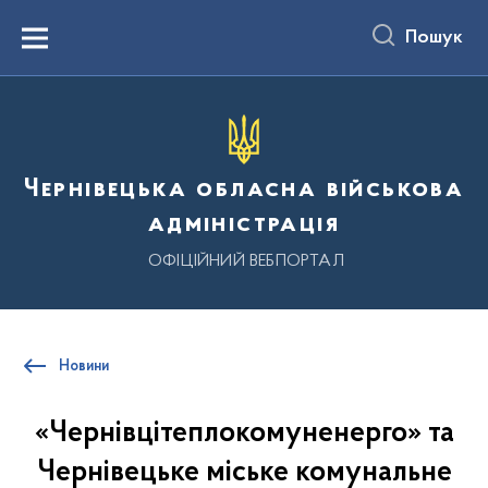
до
основного
Пошук
вмісту
Menu
Чернівецька обласна військова
адміністрація
ОФІЦІЙНИЙ ВЕБПОРТАЛ
Новини
«Чернівцітеплокомуненерго» та
Чернівецьке міське комунальне