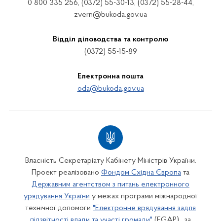
0 800 335 256, (0372) 55-30-13, (0372) 55-28-44,
zvern@bukoda.gov.ua
Відділ діловодства та контролю
(0372) 55-15-89
Електронна пошта
oda@bukoda.gov.ua
Власність Секретаріату Кабінету Міністрів України.
Проект реалізовано
Фондом Східна Європа
та
Державним агентством з питань електронного
урядування України
у межах програми міжнародної
технічної допомоги
"Електронне врядування задля
підзвітності влади та участі громади"
(EGAP) , за