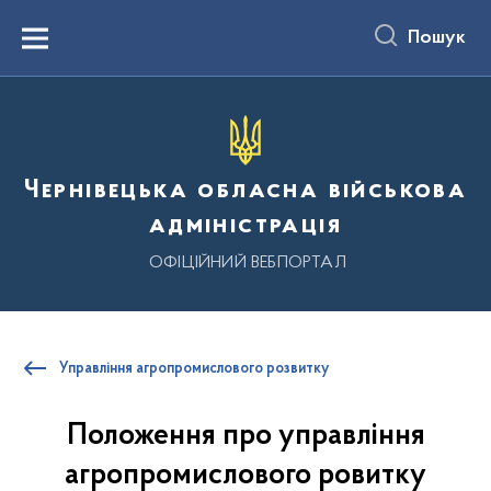
до
основного
Пошук
вмісту
Menu
Чернівецька обласна військова
адміністрація
ОФІЦІЙНИЙ ВЕБПОРТАЛ
Управління агропромислового розвитку
Положення про управління
агропромислового ровитку