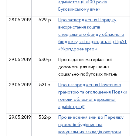
адміністрації «100 років
Буковинському віче»
28.05.2019
529-р
Про затвердження Порядку
використання коштів
спеціального фонду обласного
бюджету, які надходять від ПрАТ
«Укргідроенерго››
29
.05.2019
530-р
Про надання матеріальної
допомоги для вирішення
соціально-побутових питань
29
.05.2019
531-р
Про нагородження Почесною
грамотою та оголошення Подяки
голови обласної державної
адміністрації
29
.05.2019
532-р
Про внесення змін до Переліку
проектів будівництва
комунальних закладів охорони