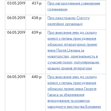
0
3
.05.2019
43
7
-р
Про нагородження сувенірним
годинником
06.05.2019
438-р
Про реєстрацію Статуту
релігійної організації
06.05.2019
439-р
Про внесення змін до складу
комісії з питань присудження
обласної літературної премії
імені Пауля Целана за
новаторство, оригінальність в
сучасній поезії, популяризацію
кращих зразків літератури
06.05.2019
440-р
Про внесення змін до складу
комісії з питань присудження
обласної премії імені Георгія
Гараса за збереження,
відродження та розвиток
народного мистецтва Буковини