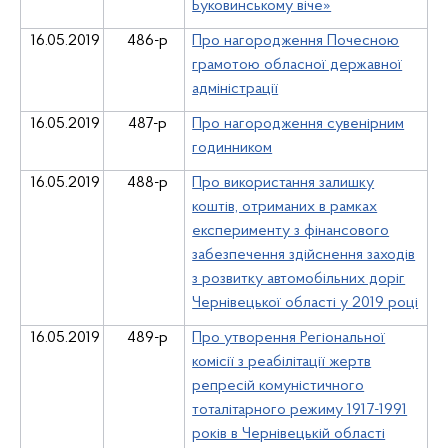
Буковинському віче»
16.05.2019
486-р
Про нагородження Почесною
грамотою обласної державної
адміністрації
16.05.2019
487-р
Про нагородження сувенірним
годинником
16.05.2019
488-р
Про використання залишку
коштів, отриманих в рамках
експерименту з фінансового
забезпечення здійснення заходів
з розвитку автомобільних доріг
Чернівецької області у 2019 році
16.05.2019
489-р
Про утворення Регіональної
комісії з реабілітації жертв
репресій комуністичного
тоталітарного режиму 1917-1991
років в Чернівецькій області