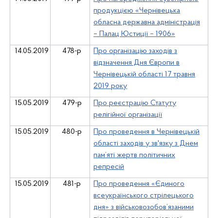
продукцією «Чернівецька
обласна державна адміністрація
– Палац Юстиції – 1906»
14.05.2019
478-р
Про організацію заходів з
відзначення Дня Європи в
Чернівецькій області 17 травня
2019 року
15.05.2019
479-р
Про реєстрацію Статуту
релігійної організації
15.05.2019
480-р
Про проведення в Чернівецькій
області заходів у зв'язку з Днем
пам’яті жертв політичних
репресій
15.05.2019
481-р
Про проведення «Єдиного
всеукраїнського стрілецького
дня» з військовозобов’язаними