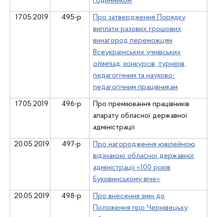
годинником
17
.05.2019
4
9
5-р
Про затвердження Порядку
виплати разових грошових
винагород переможцям
Всеукраїнських учнівських
олімпіад, конкурсів, турнірів,
педагогічним та науково-
педагогічним працівникам
17
.05.2019
496-р
Про преміювання працівників
апарату обласної державної
адміністрації
20.05.2019
497-р
Про нагородження ювілейною
відзнакою обласної державної
адміністрації «100 років
Буковинському віче»
20.05.2019
498-р
Про внесення змін до
Положення про Чернівецьку