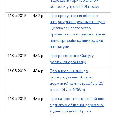
підрозділів територіальної-
оборони у травні 2019 року
16.05.2019
482-р
Про присудження обласної
літературної премії імені Пауля
Целана за новаторство,
оригінальність в сучасній поезії,
популяризацію кращих зразків
літератури
16.05.2019
483-р
Про реєстрацію Статуту
релігійної організації
16.05.2019
484-р
Про внесення змін до
розпорядження обласної
державної адміністрації від 25
січня 2019 р. №59-р
16.05.2019
485-р
Про нагородження ювілейною
відзнакою обласної державної
адміністрації «100 років