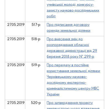
учнівської молоді, конкурсу-
захисту науково-дослідницьких
робіт
27.05.2019
517-р
Про підписання договору
оренди земельної ділянки
27.05.2019
518-р
Про внесення змін до
розпорядження обласної
державної адміністрації від 29
березня 2018 року № 299-р
27.05.2019
519-р
Про передачу в постійне
користування земельної ділянки
Чернівецькому науково-
дослідному експертно-
криміналістичному центру МВС
України
27.05.2019
520-р
Про затвердження проекту
землеустрою щодо відведення