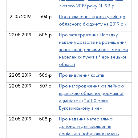
лютого 2019 року № 99-р
21.05.2019
504-р
Про схвалення проекту змін до
обласного бюджету на 2019 рік
22.05.2019
505-р
Про затвердження Порядку
надання дозволів на розміщення
зовнішньої реклами поза межами
населених пунктів Чернівецької
області
22.05.2019
506-р
Про виділення коштів
22.05.2019
507-р
Про нагородження ювілейною
відзнакою обласної державної
адміністрації «100 років
Буковинському віче»
22.05.2019
508-р
Про надання матеріальної
допомоги для вирішення
соціально-побутових питань