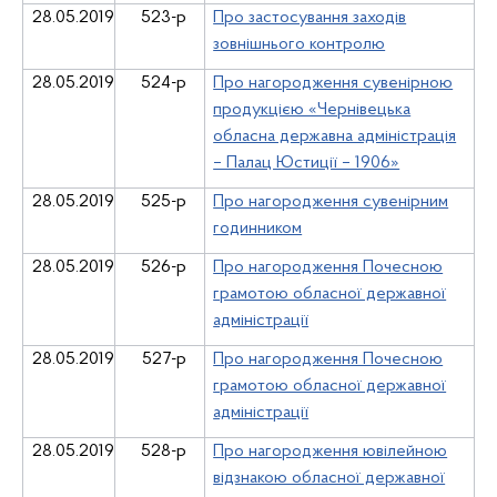
28
.
05
.
2019
523-р
Про застосування заходів
зовнішнього контролю
28
.
05
.
2019
524-р
Про нагородження сувенірною
продукцією «Чернівецька
обласна державна адміністрація
– Палац Юстиції – 1906»
28
.
05
.
2019
525-р
Про нагородження сувенірним
годинником
28
.
05
.
2019
526-р
Про нагородження Почесною
грамотою обласної державної
адміністрації
28
.
05
.
2019
527-р
Про нагородження Почесною
грамотою обласної державної
адміністрації
28
.
05
.
2019
528-р
Про нагородження ювілейною
відзнакою обласної державної