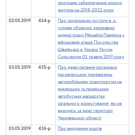
програми забезпечення молоді
житлом на 2018-2022 роки
02.05.2019
43
4
-р
Про організацію зустрічі в. о.
голови обласної державної
адміністрації Михайла Павлюка з
військовим аташе Посольства
Швейцарії в Україні Урсом
Сульсером 03 травня 2019 року
0
3
.05.2019
43
5
-р
Про деякі питання організації
пасажирських перевезень
автомобільним транспортом на
міжміських та приміських
автобусних маршрутах
загального користування, які не
виходять за межі території
Чернівецької області
0
3
.05.2019
43
6
-р
Про виділення коштів