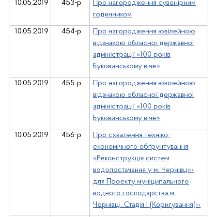
10.05.2019
453-р
Про нагородження сувенірним
годинником
10.05.2019
454-р
Про нагородження ювілейною
відзнакою обласної державної
адміністрації «100 років
Буковинському віче»
10.05.2019
455-р
Про нагородження ювілейною
відзнакою обласної державної
адміністрації «100 років
Буковинському віче»
10.05.2019
456-р
Про схвалення техніко-
економічного обґрунтування
«Реконструкція систем
водопостачання у м. Чернівці››
для Проекту муніципального
водного господарства м.
Чернівці. Стадія І (Коригування)››