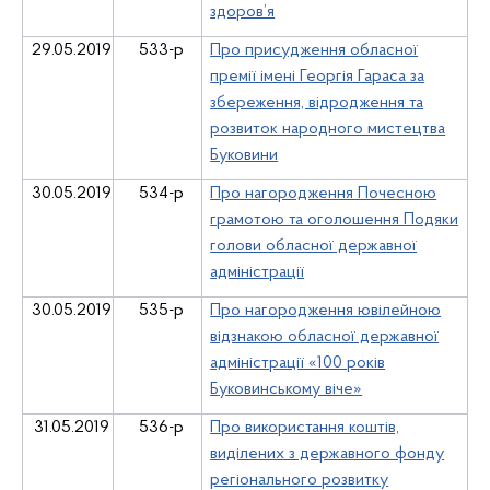
здоров’я
29
.05.2019
533-р
Про присудження обласної
премії імені Георгія Гараса за
збереження, відродження та
розвиток народного мистецтва
Буковини
30.05.2019
534-р
Про нагородження Почесною
грамотою та оголошення Подяки
голови обласної державної
адміністрації
30.05.2019
535-р
Про нагородження ювілейною
відзнакою обласної державної
адміністрації «100 років
Буковинському віче»
31.05.2019
536-р
Про використання коштів,
виділених з державного фонду
регіонального розвитку