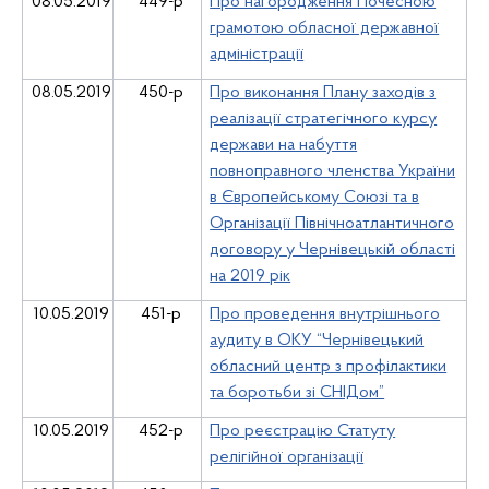
08.05.2019
449-р
Про нагородження Почесною
грамотою обласної державної
адміністрації
08.05.2019
450-р
Про виконання Плану заходів з
реалізації стратегічного курсу
держави на набуття
повноправного членства України
в Європейському Союзі та в
Організації Північноатлантичного
договору у Чернівецькій області
на 2019 рік
10.05.2019
451-р
Про проведення внутрішнього
аудиту в ОКУ “Чернівецький
обласний центр з профілактики
та боротьби зі СНІДом”
10.05.2019
452-р
Про реєстрацію Статуту
релігійної організації