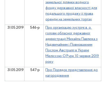
земельної ділянки водного
фонду державної власності для
подальшого продажу її права
оренди на земельних торгах
31.05.2019
546-р
Про організацію зустрічі в. о.
голови обласної державної
адміністрації Михайла Павлюка з
Надзвичайним і Повноважним
Послом Австралії в Україні
Меліссою О’Рурк 10 червня 2019
року
31.05.2019
547-р
Про Порядок представлення до
нагородження