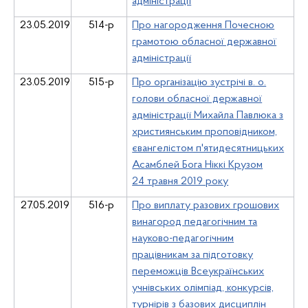
адміністрації
23.05.2019
514-р
Про нагородження Почесною
грамотою обласної державної
адміністрації
23.05.2019
515-р
Про організацію зустрічі в. о.
голови обласної державної
адміністрації Михайла Павлюка з
християнським проповідником,
євангелістом п'ятидесятницьких
Асамблей Бога Ніккі Крузом
24 травня 2019 року
27.05.2019
516-р
Про виплату разових грошових
винагород педагогічним та
науково-педагогічним
працівникам за підготовку
переможців Всеукраїнських
учнівських олімпіад, конкурсів,
турнірів з базових дисциплін