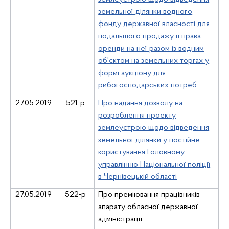
земельної ділянки водного
фонду державної власності для
подальшого продажу її права
оренди на неї разом із водним
об'єктом на земельних торгах у
формі аукціону для
рибогосподарських потреб
27.05.2019
521-р
Про надання дозволу на
розроблення проекту
землеустрою щодо відведення
земельної ділянки у постійне
користування Головному
управлінню Національної поліції
в Чернівецькій області
27.05.2019
52
2
-р
Про преміювання працівників
апарату обласної державної
адміністрації