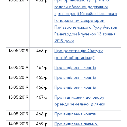
13.05.2019
462-р
Про організацію зустрічі в. о.
голови обласної державної
адміністрації Михайла Павлюка з
Генеральним Секретарем
Пан'європейського Руху Австрії
Райнгардом Клучеком 13 травня
2019 року
13.05.2019
463-р
Про реєстрацію Статуту
релігійної організації
13.05.2019
464-р
Про виділення коштів
13.05.2019
465-р
Про виділення коштів
13.05.2019
466-р
Про виділення коштів
13.05.2019
467-р
Про підписання договору
оренди земельної ділянки
14.05.2019
468-р
Про виділення коштів
14.05.2019
469-р
Про виділення пально-