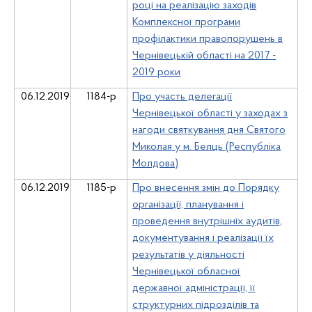
році на реалізацію заходів
Комплексної програми
профілактики правопорушень в
Чернівецькій області на 2017 -
2019 роки
06.12.2019
1184-р
Про участь делегації
Чернівецької області у заходах з
нагоди святкування дня Святого
Миколая у м. Белць (Республіка
Молдова)
06.12.2019
1185-р
Про внесення змін до Порядку
організації, планування і
проведення внутрішніх аудитів,
документування і реалізації їх
результатів у діяльності
Чернівецької обласної
державної адміністрації, її
структурних підрозділів та