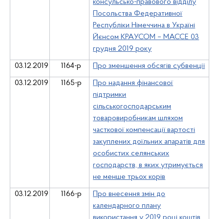
консульсько-правового відділу
Посольства Федеративної
Республіки Німеччина в Україні
Йєнсом КРАУСОМ – МАССЕ 03
грудня 2019 року
03.12.2019
1164-р
Про зменшення обсягів субвенції
03.12.2019
1165-р
Про надання фінансової
підтримки
сільськогосподарським
товаровиробникам шляхом
часткової компенсації вартості
закуплених доїльних апаратів для
особистих селянських
господарств, в яких утримується
не менше трьох корів
03.12.2019
1166-р
Про внесення змін до
календарного плану
використання у 2019 році коштів,