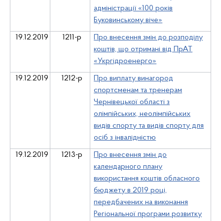
адміністрації «100 років
Буковинському віче»
19.12.2019
1211-р
Про внесення змін до розподілу
коштів, що отримані від ПрАТ
«Укргідроенерго»
19.12.2019
1212-р
Про виплату винагород
спортсменам та тренерам
Чернівецької області з
олімпійських, неолімпійських
видів спорту та видів спорту для
осіб з інвалідністю
19.12.2019
1213-р
Про внесення змін до
календарного плану
використання коштів обласного
бюджету в 2019 році,
передбачених на виконання
Регіональної програми розвитку