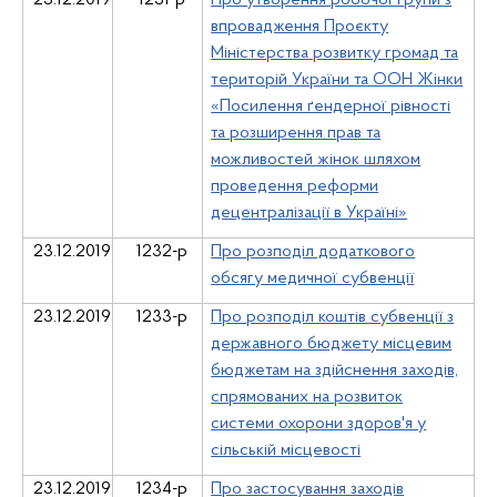
23.12.2019
1231-р
Про утворення робочої групи з
впровадження Проєкту
Міністерства розвитку громад та
територій України та ООН Жінки
«Посилення ґендерної рівності
та розширення прав та
можливостей жінок шляхом
проведення реформи
децентралізації в Україні»
23.12.2019
1232-р
Про розподіл додаткового
обсягу медичної субвенції
23.12.2019
1233-р
Про розподіл коштів субвенції з
державного бюджету місцевим
бюджетам на здійснення заходів,
спрямованих на розвиток
системи охорони здоров'я у
сільській місцевості
23.12.2019
1234-р
Про застосування заходів