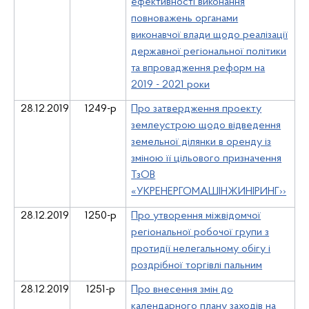
ефективності виконання
повноважень органами
виконавчої влади щодо реалізації
державної регіональної політики
та впровадження реформ на
2019 - 2021 роки
28.12.2019
1249-р
Про затвердження проекту
землеустрою щодо відведення
земельної ділянки в оренду із
зміною її цільового призначення
ТзОВ
«УКРЕНЕРГОМАШІНЖИНІРИНГ››
28.12.2019
1250-р
Про утворення міжвідомчої
регіональної робочої групи з
протидії нелегальному обігу і
роздрібної торгівлі пальним
28.12.2019
1251-р
Про внесення змін до
календарного плану заходів на