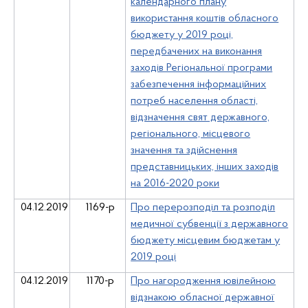
календарного плану
використання коштів обласного
бюджету у 2019 році,
передбачених на виконання
заходів Регіональної програми
забезпечення інформаційних
потреб населення області,
відзначення свят державного,
регіонального, місцевого
значення та здійснення
представницьких, інших заходів
на 2016-2020 роки
04.12.2019
1169-р
Про перерозподіл та розподіл
медичної субвенції з державного
бюджету місцевим бюджетам у
2019 році
04.12.2019
1170-р
Про нагородження ювілейною
відзнакою обласної державної