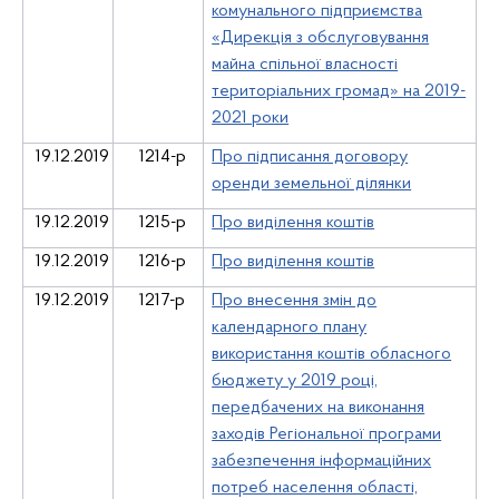
комунального підприємства
«Дирекція з обслуговування
майна спільної власності
територіальних громад» на 2019-
2021 роки
19.12.2019
1214-р
Про підписання договору
оренди земельної ділянки
19.12.2019
1215-р
Про виділення коштів
19.12.2019
1216-р
Про виділення коштів
19.12.2019
1217-р
Про внесення змін до
календарного плану
використання коштів обласного
бюджету у 2019 році,
передбачених на виконання
заходів Регіональної програми
забезпечення інформаційних
потреб населення області,