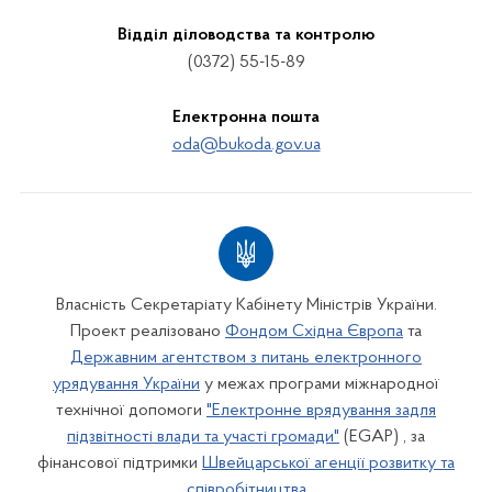
Відділ діловодства та контролю
(0372) 55-15-89
Електронна пошта
oda@bukoda.gov.ua
Власність Секретаріату Кабінету Міністрів України.
Проект реалізовано
Фондом Східна Європа
та
Державним агентством з питань електронного
урядування України
у межах програми міжнародної
технічної допомоги
"Електронне врядування задля
підзвітності влади та участі громади"
(EGAP) , за
фінансової підтримки
Швейцарської агенції розвитку та
співробітництва