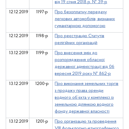
від 19 січня 2018 р. № 39-р
12.12.2019
1197-р
Про безоплатну передачу
легкових автомобілів, визнаних
гуманітарною допомогою
12.12.2019
1198-р
Про реєстрацію Статутів
релігійних організацій
13.12.2019
1199-р
Про внесення змін до
розпорядження обласної
державної адміністрації від 06
вересня 2019 року № 862-р
13.12.2019
1200-р
Про виконання земельних торгів
з продажу права оренди
водного об’єкта у комплексі із
земельною ділянкою водного
фонду державної власності
13.12.2019
1201-р
Про організацію та проведення
VIII фольклорно-етнографічного