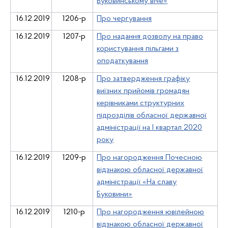
Буковинському віче»
16.12.2019
1206-р
Про чергування
16.12.2019
1207-р
Про надання дозволу на право
користування пільгами з
оподаткування
16.12.2019
1208-р
Про затвердження графіку
виїзних прийомів громадян
керівниками структурних
підрозділів обласної державної
адміністрації на І квартал 2020
року
16.12.2019
1209-р
Про нагородження Почесною
відзнакою обласної державної
адміністрації «На славу
Буковини»
16.12.2019
1210-р
Про нагородження ювілейною
відзнакою обласної державної