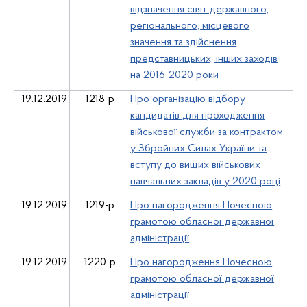
відзначення свят державного,
регіонального, місцевого
значення та здійснення
представницьких, інших заходів
на 2016-2020 роки
19.12.2019
1218-р
Про організацію відбору
кандидатів для проходження
військової служби за контрактом
у Збройних Силах України та
вступу до вищих військових
навчальних закладів у 2020 році
19.12.2019
1219-р
Про нагородження Почесною
грамотою обласної державної
адміністрації
19.12.2019
1220-р
Про нагородження Почесною
грамотою обласної державної
адміністрації