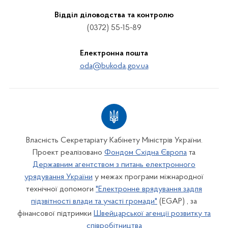
Відділ діловодства та контролю
(0372) 55-15-89
Електронна пошта
oda@bukoda.gov.ua
Власність Секретаріату Кабінету Міністрів України.
Проект реалізовано
Фондом Східна Європа
та
Державним агентством з питань електронного
урядування України
у межах програми міжнародної
технічної допомоги
"Електронне врядування задля
підзвітності влади та участі громади"
(EGAP) , за
фінансової підтримки
Швейцарської агенції розвитку та
співробітництва