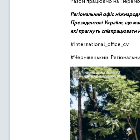
Разом працюємо на Перемогу
Регіональний офіс міжнародно
Президентові України, що має
які прагнуть співпрацювати н
#International_office_cv
#Чернівецький_Регiональни