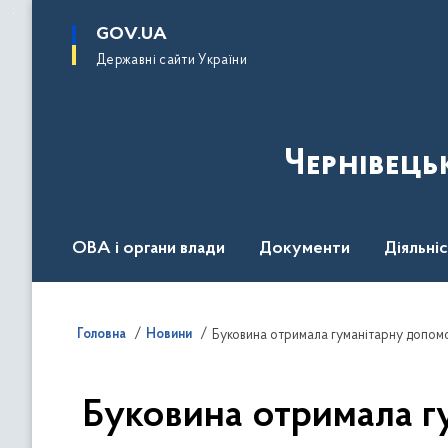
до
основного
GOV.UA
вмісту
Державні сайти України
Чернівець
ОВА і органи влади
Документи
Діяльні
Контакт центр
Пресцентр
Головна
Новини
Буковина отримала гуманітарну допомо
Буковина отримала г