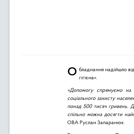
Обладнання надійшло від Міжнародної організації з міграції, в межах проєкту МОМ: «WASH – вода, санітарія та
гігієна».
«Допомогу спрямуємо на 
соціального захисту населен
понад 500 тисяч гривень. 
спільно можна досягти найк
ОВА Руслан Запаранюк.