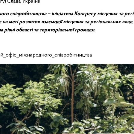
! Слава Україні!
го співробітництва – ініціатива Конгресу місцевих та рег
 на меті розвиток взаємодії місцевих та регіональних вла
а рівні області та територіальної громади.
й_офiс_мiжнародного_спiвробiтництва