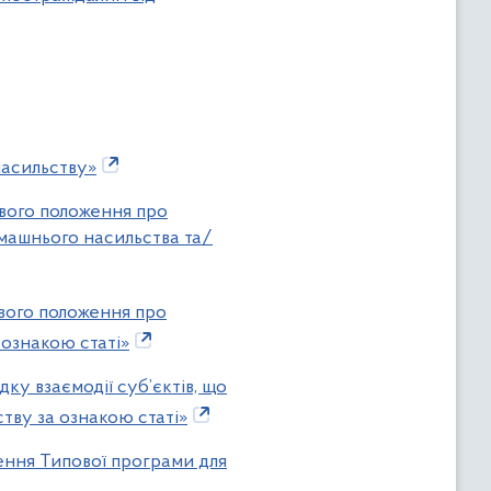
насильству»
ового положення про
омашнього насильства та/
ового положення про
 ознакою статі»
ку взаємодії суб’єктів, що
тву за ознакою статі»
ження Типової програми для