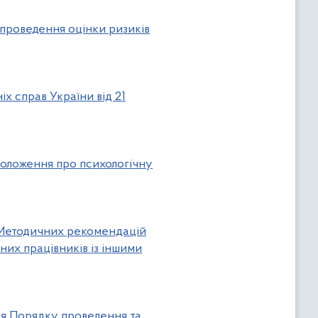
 проведення оцінки ризиків
х справ України від 21
 Положення про психологічну
я Методичних рекомендацій
них працівників із іншими
ня Порядку проведення та