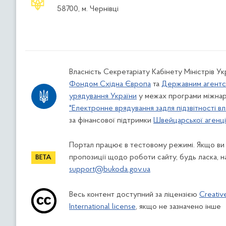
58700, м. Чернівці
Власність Секретаріату Кабінету Міністрів У
Фондом Східна Європа
та
Державним агентс
урядування України
у межах програми міжнар
"Електронне врядування задля підзвітності вл
за фінансової підтримки
Швейцарської агенції
Портал працює в тестовому режимі. Якщо ви
пропозиції щодо роботи сайту, будь ласка, н
support@bukoda.gov.ua
Весь контент доступний за ліцензією
Creativ
International license
, якщо не зазначено інше