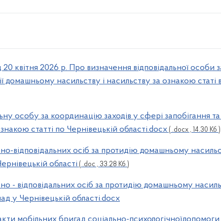
20 квітня 2026 р. Про визначення відповідальної особи з
ії домашньому насильству і насильству за ознакою статі в
ьну особу за координацію заходів у сфері запобігання т
ознакою статті по Чернівецькій області.docx
( .docx , 14.30 Кб )
но-відповідальних осіб за протидію домашньому насильс
Чернівецькій області
( .doc , 33.28 Кб )
но - відповідальних осіб за протидію домашньому насиль
ад у Чернівецькій області.docx
такти мобільних бригад соціально-психологічноїдопомоги