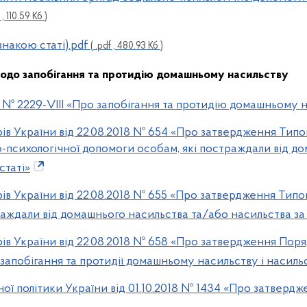
 , 110.59 Кб )
знакою статі).pdf
( .pdf , 480.93 Кб )
одо запобігання та протидію домашньому насильству
17 № 2229-VIII «Про запобігання та протидію домашньому 
ів України від 22.08.2018 № 654 «Про затвердження Тип
-психологічної допомоги особам, які постраждали від д
статі»
ів України від 22.08.2018 № 655 «Про затвердження Тип
траждали від домашнього насильства та/або насильства за
ів України від 22.08.2018 № 658 «Про затвердження Поряд
запобігання та протидії домашньому насильству і насильс
ної політики України від 01.10.2018 № 1434 «Про затверд