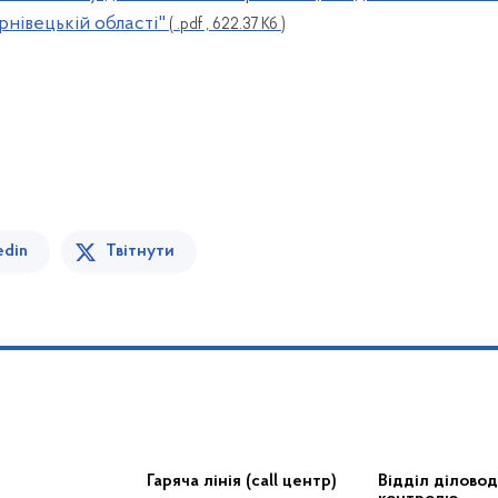
рнівецькій області"
( .pdf , 622.37 Кб )
edin
Твітнути
Гаряча лінія (call центр)
Відділ діловод