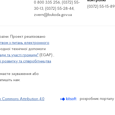
контролю
0 800 335 256, (0372) 55-
(0372) 55-15-89
30-13, (0372) 55-28-44,
zvern@bukoda.gov.ua
країни. Проект реалізовано
твом з питань електронного
одної технічної допомоги
ади та участі громади"
(EGAP) ,
 розвитку та співробітництва
 маєте зауваження або
апишіть нам:
розробник порталу
e Commons Attribution 4.0