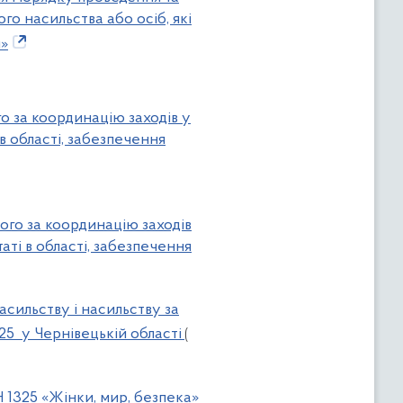
о насильства або осіб, які
и»
го за координацію заходів у
в області, забезпечення
ного за координацію заходів
аті в області, забезпечення
асильству і насильству за
025 у Чернівецькій області
(
 1325 «Жінки, мир, безпека»