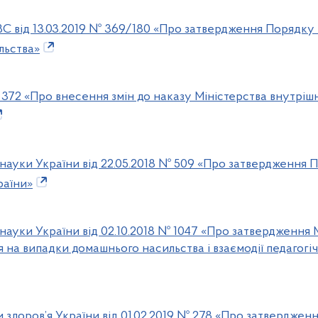
ВС від 13.03.2019 № 369/180 «Про затвердження Порядку
льства»
 372 «Про внесення змін до наказу Міністерства внутрішні
і науки України від 22.05.2018 № 509 «Про затвердження
раїни»
і науки України від 02.10.2018 № 1047 «Про затвердженн
 на випадки домашнього насильства і взаємодії педагогіч
 здоров’я України від 01.02.2019 № 278 «Про затверджен