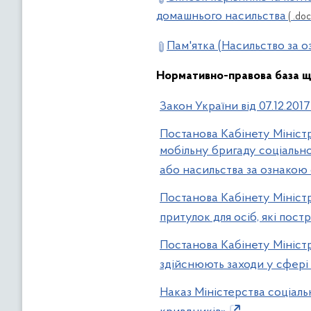
домашнього насильства
( .doc
Пам'ятка (Насильство за о
Нормативно-правова база щ
Закон України від 07.12.20
Постанова Кабінету Міністр
мобільну бригаду соціально
або насильства за ознакою 
Постанова Кабінету Міністр
притулок для осіб, які пос
Постанова Кабінету Міністр
здійснюють заходи у сфері 
Наказ Міністерства соціаль