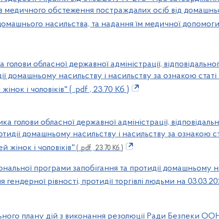
 медичного обстеження постраждалих осіб від домашньог
домашнього насильства, та надання їм медичної допомог
 голови обласної державної адміністрації, відповідально
дії домашньому насильству і насильству за ознакою статі 
нок і чоловіків" ( .pdf , 23.70 Кб )
ка голови обласної державної адміністрації, відповідаль
отидії домашньому насильству і насильству за ознакою ст
й жінок і чоловіків"
( .pdf , 23.70 Кб )
ональної програми запобігання та протидії домашньому н
 гендерної рівності, протидії торгівлі людьми на 03.03.2
ьного плану дій з виконання резолюції Ради Безпеки ООН