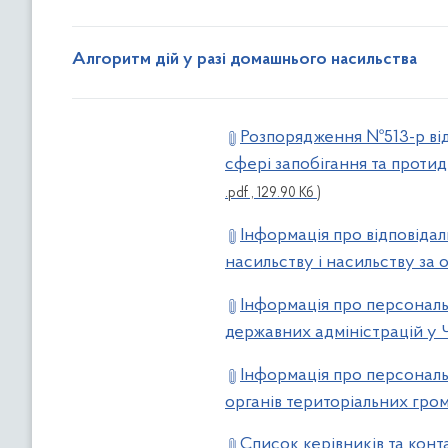
Алгоритм дій у разі домашнього насильства
Розпорядження №513-p від 
сфері запобігання та протид
.pdf , 129.90 Кб )
Інформація про відповідал
насильству і насильству за 
Інформація про персональ
державних адміністрацій у 
Інформація про персональ
органів територіальних гром
Список керівників та кон