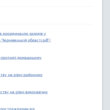
а координацію заходів у
 Чернівецькій області.pdf
(
а протидії домашньому
тву на рівні районних
ству на рівні виконавчих
 постраждалим від