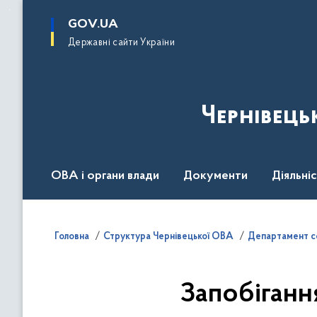
до
основного
GOV.UA
вмісту
Державні сайти України
Чернівець
ОВА і органи влади
Документи
Діяльні
Контакт центр
Пресцентр
Головна
Структура Чернівецької ОВА
Департамент со
Запобіганн