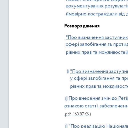
документування результатів
ймовірно постраждали від 
Розпорядження
"Про визначення заступника
сфері запобігання та проти
рівних прав та можливостей жі
"Про визначення заступни
у сфері запобігання та пр
рівних прав та можливосте
Про внесення змін до Регі
ознакою статті, забезпечення
.pdf , 163.87 Кб )
"Про реалізацію Націонал