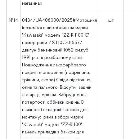
магазинах
№14
0434/UA408000/2025#Мотоцикл
шт
1
іноземного виробництва марки
"Kawasaki" модель "ZZ-R 1100 С",
номер рами ZXT10C-015577,
двигун бензиновий 1052 см.куб,
1991 р.в., в розібраному стані.
Пошкодження лакофарбового
покриття оперення (подряпини,
тріщини, сколи) Сліди підтікання
олив та пального. Відсутні: задній
ліхтар, дзеркала. Забруднення,
потертості оббивки сидінь. В
наявності складові частини для
монтажу: рама в зборі марки
"Kawasaki" моделі "ZZ-R1100",
панель приладів з бачком для