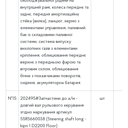
охолоджувальної рідини на
внутрішній рамі, колеса переднє та
заднє, передня амортизаційна
стійка (вилка), ланцюг, кермо з
елементами управління, паливний
бак із складовими паливної
системи, система випуску
вихлопних газів з елементами
кріплення, облицювання переднє
верхнє з передньою фарою та
вітровим склом, облицювання
бічне з покажчиками поворотів,
сидіння, акумуляторна батарея.
№15
202495#Запчастини до а/м -
шт
3
довгий вал рульового керування
згідно маркування артикул
55RS660038 (Steering shaft long -
kipri 1 D2200 Floor)