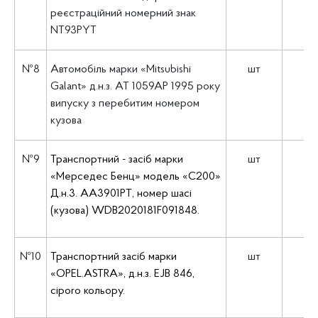
реєстраційний номерний знак
NT93PYT
№8
Автомобіль марки «Mitsubishi
шт
1
Galant» д.н.з. АТ 1059АР 1995 року
випуску з перебитим номером
кузова
№9
Транспортний - засіб марки
шт
1
«Мерседес Бенц» модель «С200»
Д.н.3. АА3901РТ, номер шасі
(кузова) WDB2020181F091848.
№10
Транспортний засіб марки
шт
1
«OPEL.ASTRA», д.н.з. EJB 846,
ciporo кольору.