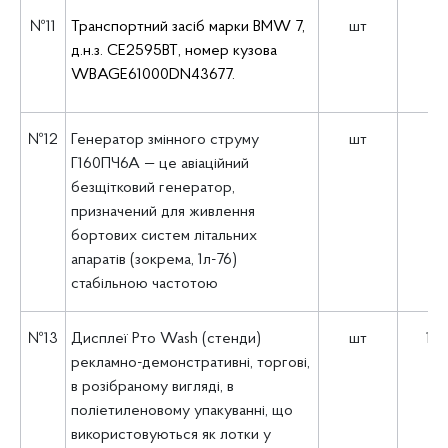
№11
Транспортний засіб марки BMW 7,
шт
1
д.н.з. СЕ2595ВТ, номер кузова
WBAGE61000DN43677.
№12
Генератор змінного струму
шт
1
Г160ПЧ6А — це авіаційний
безщітковий генератор,
призначений для живлення
бортових систем літальних
апаратів (зокрема, 1л-76)
стабільною частотою
№13
Дисплеї Рто Wash (стенди)
шт
12
рекламно-демонстративні, торгові,
в розібраному вигляді, в
поліетиленовому упакуванні, що
використовуються як лотки у