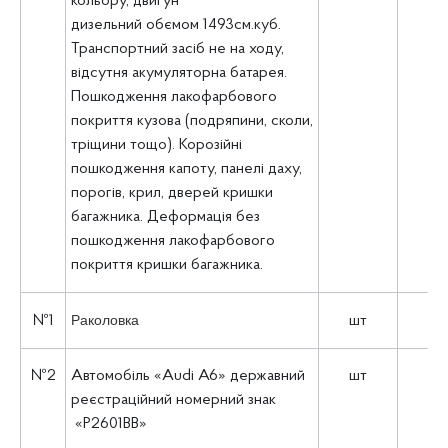
кольору, двигун
дизельний обємом 1493см.куб.
Транспортний засіб не на ходу,
відсутня акумуляторна батарея.
Пошкодження лакофарбового
покриття кузова (подряпини, сколи,
тріщини тощо). Корозійні
пошкодження капоту, панелі даху,
порогів, крил, дверей кришки
багажника. Деформація без
пошкодження лакофарбового
покриття кришки багажника.
Раколовка
№1
шт
1
№2
Автомобіль «Audi A6» державний
шт
1
реєстраційний номерний знак
«P2601ВВ»