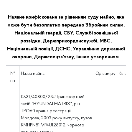
Наявне конфісковане за рішенням суду майно, яке
може бути безоплатно передано Збройним силам,
Національній гвардії, СБУ, Службі зовнішньої
розвідки, Держприкордонслужбі, МВС,
Національній поліції, ДСНС, Управлінню державної
охорони, Держспецзв'язку, іншим утворенням
№
Назва майна
Од.виміру
Кількі
пп
0331/40800/23#Транспортний
засіб "HYUNDAI MATRIX", р.н.
ТРО60 країна реєстрації
Молдова, 2003 року випуску, кузов
KMHPN81 VP4U128012, чорного