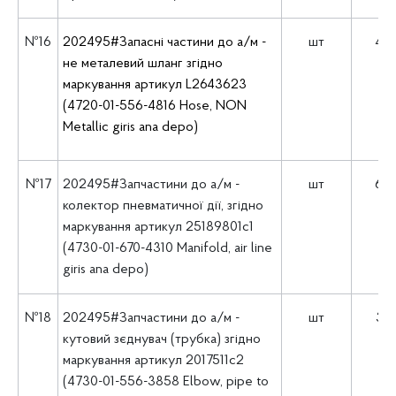
№16
202495#Запасні частини до а/м -
шт
49
не металевий шланг згідно
маркування артикул L2643623
(4720-01-556-4816 Hose, NON
Metallic giris ana depo)
№17
202495#Запчастини до а/м -
шт
64
колектор пневматичної дії, згідно
маркування артикул 25189801с1
(4730-01-670-4310 Manifold, air line
giris ana depo)
№18
202495#Запчастини до а/м -
шт
37
кутовий зєднувач (трубка) згідно
маркування артикул 2017511с2
(4730-01-556-3858 Elbow, pipe to