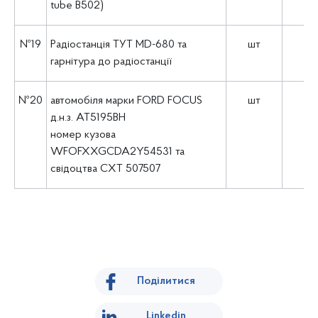
tube В502)
№19
Радіостанція ТУТ MD-680 та
шт
1
гарнітура до радіостанції
№20
автомобіля марки FORD FOCUS
шт
1
д.н.з. AT5195BH
номер кузова
WFOFXXGCDA2Y54531 та
свідоцтва СХТ 507507
Поділитися
Linkedin