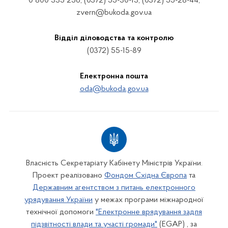
0 800 335 256, (0372) 55-30-13, (0372) 55-28-44,
zvern@bukoda.gov.ua
Відділ діловодства та контролю
(0372) 55-15-89
Електронна пошта
oda@bukoda.gov.ua
Власність Секретаріату Кабінету Міністрів України.
Проект реалізовано
Фондом Східна Європа
та
Державним агентством з питань електронного
урядування України
у межах програми міжнародної
технічної допомоги
"Електронне врядування задля
підзвітності влади та участі громади"
(EGAP) , за