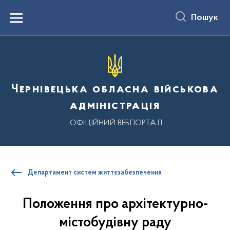
до
основного
Пошук
вмісту
Menu
Чернівецька обласна військова
адміністрація
ОФІЦІЙНИЙ ВЕБПОРТАЛ
Департамент систем життєзабезпечення
Положення про архітектурно-
містобудівну раду