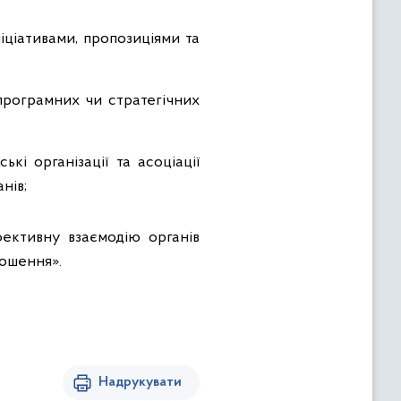
іціативами, пропозиціями та
програмних чи стратегічних
кі організації та асоціації
нів;
фективну взаємодію органів
лошення».
Надрукувати