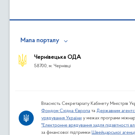
Мапа порталу
Чернівецька ОДА
58700, м. Чернівці
Власність Секретаріату Кабінету Міністрів У
Фондом Східна Європа
та
Державним агентс
урядування України
у межах програми міжнар
"Електронне врядування задля підзвітності вл
за фінансової підтримки
Швейцарської агенції