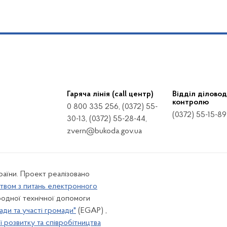
Гаряча лінія (call центр)
Відділ діловод
контролю
0 800 335 256, (0372) 55-
(0372) 55-15-89
30-13, (0372) 55-28-44,
zvern@bukoda.gov.ua
країни. Проект реалізовано
твом з питань електронного
одної технічної допомоги
ади та участі громади"
(EGAP) ,
 розвитку та співробітництва