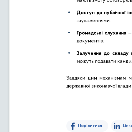
мають змогу обговорюва
Доступ до публічної ін
зауваженнями;
Громадські слухання
— 
документів;
Залучення до складу
можуть подавати кандид
Завдяки цим механізмам ми
державної виконавчої влади
Поділитися
Link