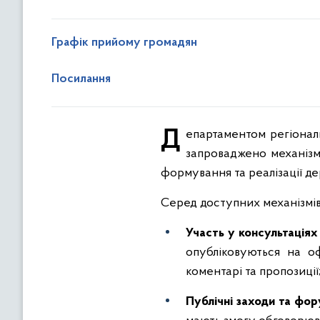
Графік прийому громадян
Посилання
Департаментом регіонального розвитку обласної державної адміністрації (обласної військової адміністрації)
запроваджено механізм
формування та реалізації де
Серед доступних механізмів
Участь
у
консультаціях
опубліковуються на о
коментарі та пропозиції
Публічні заходи та фо