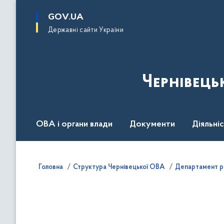
до
основного
GOV.UA
вмісту
Державні сайти України
Чернівець
ОВА і органи влади
Документи
Діяльні
Контакт центр
Пресцентр
Головна
Структура Чернівецької ОВА
Департамент ре