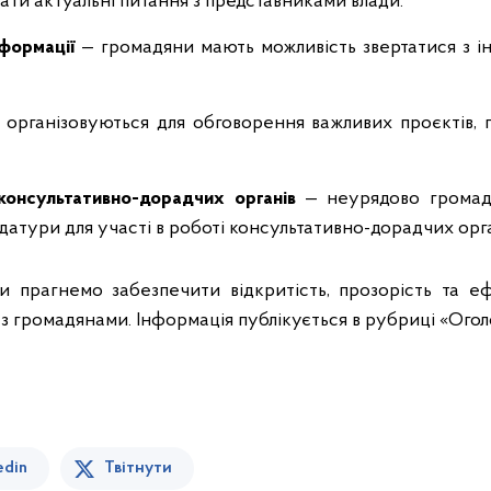
ти актуальні питання з представниками влади.
формації
— громадяни мають можливість звертатися з ін
організовуються для обговорення важливих проєктів, 
консультативно-
дорадчих органів
— неурядово громадсь
атури для участі в роботі консультативно-дорадчих орга
 прагнемо забезпечити відкритість, прозорість та е
 з громадянами. Інформація публікується в рубриці «Ого
edin
Твітнути