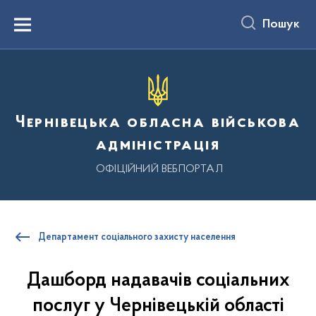
до
основного
Пошук
вмісту
Menu
Чернівецька обласна військова
адміністрація
ОФІЦІЙНИЙ ВЕБПОРТАЛ
Департамент соціального захисту населення
Дашборд надавачів соціальних
послуг у Чернівецькій області