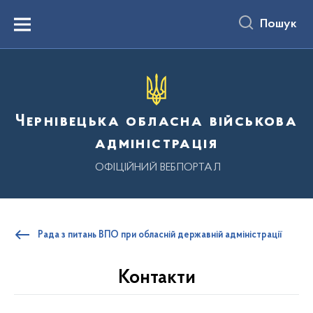
до
основного
Пошук
вмісту
Menu
Чернівецька обласна військова
адміністрація
ОФІЦІЙНИЙ ВЕБПОРТАЛ
Рада з питань ВПО при обласній державній адміністрації
Контакти