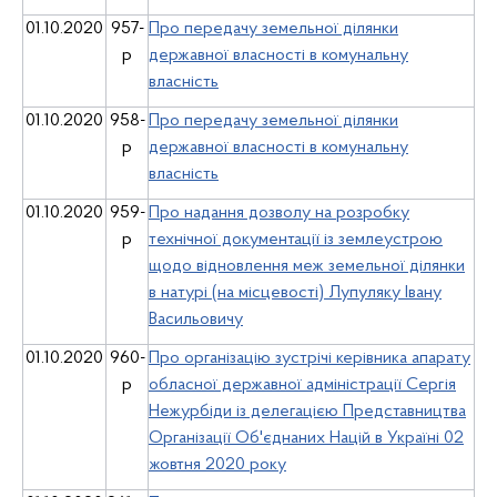
01.10.2020
957-
Про передачу земельної ділянки
р
державної власності в комунальну
власність
01.10.2020
958-
Про передачу земельної ділянки
р
державної власності в комунальну
власність
01.10.2020
959-
Про надання дозволу на розробку
р
технічної документації із землеустрою
щодо відновлення меж земельної ділянки
в натурі (на місцевості) Лупуляку Івану
Васильовичу
01.10.2020
960-
Про організацію зустрічі керівника апарату
р
обласної державної адміністрації Сергія
Нежурбіди із делегацією Представництва
Організації Об'єднаних Націй в Україні 02
жовтня 2020 року