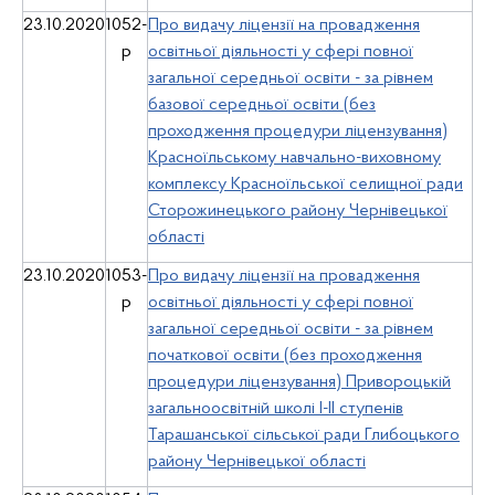
23.10.2020
1052-
Про видачу ліцензії на провадження
р
освітньої діяльності у сфері повної
загальної середньої освіти - за рівнем
базової середньої освіти (без
проходження процедури ліцензування)
Красноїльському навчально-виховному
комплексу Красноїльської селищної ради
Сторожинецького району Чернівецької
області
23.10.2020
1053-
Про видачу ліцензії на провадження
р
освітньої діяльності у сфері повної
загальної середньої освіти - за рівнем
початкової освіти (без проходження
процедури ліцензування) Привороцькій
загальноосвітній школі І-ІІ ступенів
Тарашанської сільської ради Глибоцького
району Чернівецької області