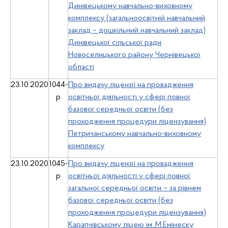
Динівецькому навчально-виховному
комплексу (загальноосвітній навчальний
заклад – дошкільний навчальний заклад)
Динівецької сільської ради
Новоселицького району Чернівецької
області
23.10.2020
1044-
Про видачу ліцензії на провадження
р
освітньої діяльності у сфері повної
базової середньої освіти (без
проходження процедури ліцензування)
Петричанському навчально-виховному
комплексу
23.10.2020
1045-
Про видачу ліцензії на провадження
р
освітньої діяльності у сфері повної
загальної середньої освіти – за рівнем
базової середньої освіти (без
проходження процедури ліцензування)
Карапчівському ліцею ім..М.Емінеску