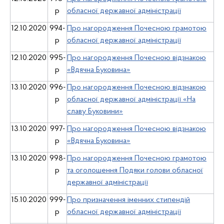
р
обласної державної адміністрації
12.10.2020
994-
Про нагородження Почесною грамотою
р
обласної державної адміністрації
12.10.2020
995-
Про нагородження Почесною відзнакою
р
«Вдячна Буковина»
13.10.2020
996-
Про нагородження Почесною відзнакою
р
обласної державної адміністрації «На
славу Буковини»
13.10.2020
997-
Про нагородження Почесною відзнакою
р
«Вдячна Буковина»
13.10.2020
998-
Про нагородження Почесною грамотою
р
та оголошення Подяки голови обласної
державної адміністрації
15.10.2020
999-
Про призначення іменних стипендій
р
обласної державної адміністрації