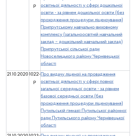
р
освітньої діяльності у сфері дошкільної
освіти - за рівнем дошкільної освіти (без
проходження процедури ліцензування)
Припрутському навчально-виховному
комплексу (загальноосвітній навчальний
заклад – дошкільний навчальний заклад)
Припрутської сільської ради
Новоселицького району Чернівецької
області
21.10.2020
1022-
Про видачу ліцензії на провадження
р
освітньої діяльності у сфері повної
загальної середньої освіти - за рівнем
базової середньої освіти (без
проходження процедури ліцензування)
Путильській гімназії Путильської районної
ради Путильського району Чернівецької
області