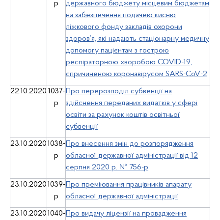
р
державного бюджету місцевим бюджетам
на забезпечення подачею кисню
ліжкового фонду закладів охорони
здоров’я, які надають стаціонарну медичну
допомогу пацієнтам з гострою
респіраторною хворобою COVID-19,
спричиненою коронавірусом SARS-CoV-2
22.10.2020
1037-
Про перерозподіл субвенції на
р
здійснення переданих видатків у сфері
освіти за рахунок коштів освітньої
субвенції
23.10.2020
1038-
Про внесення змін до розпорядження
р
обласної державної адміністрації від 12
серпня 2020 р. № 756-р
23.10.2020
1039-
Про преміювання працівників апарату
р
обласної державної адміністрації
23.10.2020
1040-
Про видачу ліцензії на провадження