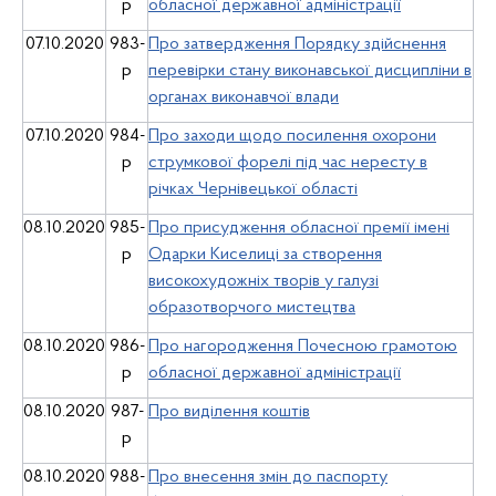
р
обласної державної адміністрації
07.10.2020
983-
Про затвердження Порядку здійснення
р
перевірки стану виконавської дисципліни в
органах виконавчої влади
07.10.2020
984-
Про заходи щодо посилення охорони
р
струмкової форелі під час нересту в
річках Чернівецької області
08.10.2020
985-
Про присудження обласної премії імені
р
Одарки Киселиці за створення
високохудожніх творів у галузі
образотворчого мистецтва
08.10.2020
986-
Про нагородження Почесною грамотою
р
обласної державної адміністрації
08.10.2020
987-
Про виділення коштів
р
08.10.2020
988-
Про внесення змін до паспорту