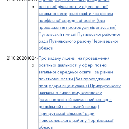
21.10.2020
1023-
Про видачу ліцензії на провадження
р
освітньої діяльності у сфері повної
загальної середньої освіти - за рівнем
профільної середньої освіти (без
проходження процедури ліцензування)
Путильській гімназії Путильської районної
ради Путильського району Чернівецької
області
21.10.2020
1024-
Про видачу ліцензії на провадження
р
освітньої діяльності у сфері повної
загальної середньої освіти - за рівнем
початкової освіти (без проходження
процедури ліцензування) Припрутському
навчально-виховному комплексу
(загальноосвітній навчальний заклад –
дошкільний навчальний заклад)
Припрутської сільської ради
Новоселицького району Чернівецької
області