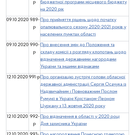
р
бюджетної програми місцевого бюджету
на 2020 рік
09.10.2020
989-
Про прийняття рішень щодо початку
р
опалювального сезону 2020-2021 років у
населених пунктах області
09.10.2020
990-
Про внесення змін до Положення та
р
складу комісії з розгляду клопотань щодо
відзначення державними нагородами
України та іншими відзнаками
12.10.2020
991-р
Про організацію зустрічі голови обласної
державної адміністрації Сергія Осачука із
Надзвичайним і Повноважним Послом
Румунії в Україні Крістіаном-Леоном
Цуркану з 13 жовтня 2020 року
12.10.2020
992-
Про відзначення в області у 2020 році
р
Дня захисника України
12.10.2020
993-
Про нагородження Почесною грамотою