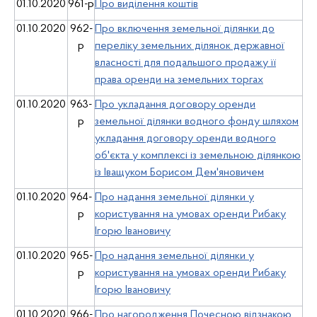
01.10.2020
961-р
Про виділення коштів
01.10.2020
962-
Про включення земельної ділянки до
р
переліку земельних ділянок державної
власності для подальшого продажу її
права оренди на земельних торгах
01.10.2020
963-
Про укладання договору оренди
р
земельної ділянки водного фонду шляхом
укладання договору оренди водного
об'єкта у комплексі із земельною ділянкою
із Іващуком Борисом Дем'яновичем
01.10.2020
964-
Про надання земельної ділянки у
р
користування на умовах оренди Рибаку
Ігорю Івановичу
01.10.2020
965-
Про надання земельної ділянки у
р
користування на умовах оренди Рибаку
Ігорю Івановичу
01.10.2020
966-
Про нагородження Почесною відзнакою