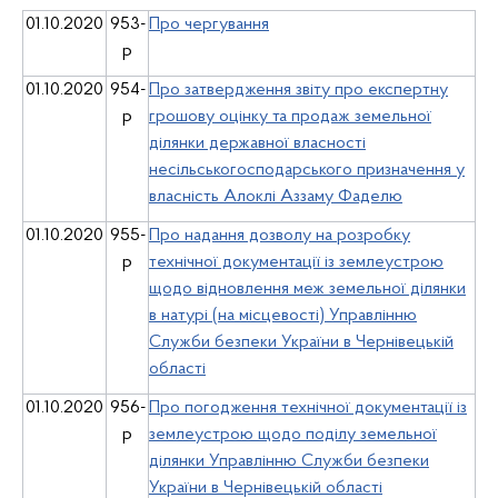
01.10.2020
953-
Про чергування
р
01.10.2020
954-
Про затвердження звіту про експертну
р
грошову оцінку та продаж земельної
ділянки державної власності
несільськогосподарського призначення у
власність Алоклі Аззаму Фаделю
01.10.2020
955-
Про надання дозволу на розробку
р
технічної документації із землеустрою
щодо відновлення меж земельної ділянки
в натурі (на місцевості) Управлінню
Служби безпеки України в Чернівецькій
області
01.10.2020
956-
Про погодження технічної документації із
р
землеустрою щодо поділу земельної
ділянки Управлінню Служби безпеки
України в Чернівецькій області