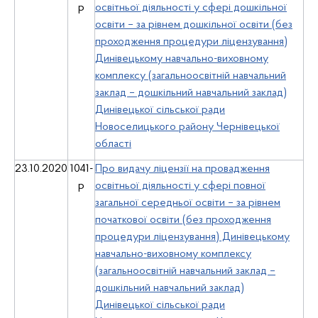
р
освітньої діяльності у сфері дошкільної
освіти – за рівнем дошкільної освіти (без
проходження процедури ліцензування)
Динівецькому навчально-виховному
комплексу (загальноосвітній навчальний
заклад – дошкільний навчальний заклад)
Динівецької сільської ради
Новоселицького району Чернівецької
області
23.10.2020
1041-
Про видачу ліцензії на провадження
р
освітньої діяльності у сфері повної
загальної середньої освіти – за рівнем
початкової освіти (без проходження
процедури ліцензування) Динівецькому
навчально-виховному комплексу
(загальноосвітній навчальний заклад –
дошкільний навчальний заклад)
Динівецької сільської ради