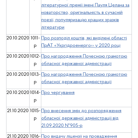
літературної премії імені Пауля Целана за
новаторство, оригінальність в сучасній
поезії, популяризацію кращих зразків
літератури
20.10.2020
1011-
Про розподіл коштів, які виділені області
р
ПрАТ «Укргідроенерго›› у 2020 році
20.10.2020
1012-
Про нагородження Почесною грамотою
р
обласної державної адміністрації
20.10.2020
1013-
Про нагородження Почесною грамотою
р
обласної державної адміністрації
20.10.2020
1014-
Про чергування
р
21.10.2020
1015-
Про внесення змін до розпорядження
р
обласної державної адміністрації від
21.09.2020 №905-р
21.10.2020
1016-
Про видачу ліцензії на провадження