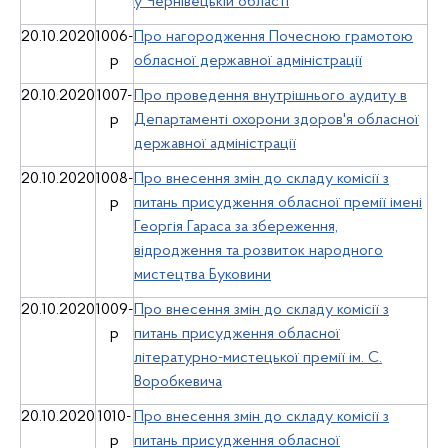
у Чернівецькій області
20.10.2020
1006-
Про нагородження Почесною грамотою
р
обласної державної адміністрації
20.10.2020
1007-
Про проведення внутрішнього аудиту в
р
Департаменті охорони здоров'я обласної
державної адміністрації
20.10.2020
1008-
Про внесення змін до складу комісії з
р
питань присудження обласної премії імені
Георгія Гараса за збереження,
відродження та розвиток народного
мистецтва Буковини
20.10.2020
1009-
Про внесення змін до складу комісії з
р
питань присудження обласної
літературно-мистецької премії ім. С.
Воробкевича
20.10.2020
1010-
Про внесення змін до складу комісії з
р
питань присудження обласної