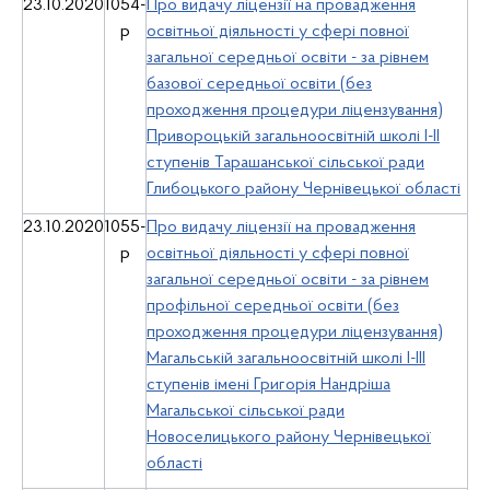
23.10.2020
1054-
Про видачу ліцензії на провадження
р
освітньої діяльності у сфері повної
загальної середньої освіти - за рівнем
базової середньої освіти (без
проходження процедури ліцензування)
Привороцькій загальноосвітній школі І-ІІ
ступенів Тарашанської сільської ради
Глибоцького району Чернівецької області
23.10.2020
1055-
Про видачу ліцензії на провадження
р
освітньої діяльності у сфері повної
загальної середньої освіти - за рівнем
профільної середньої освіти (без
проходження процедури ліцензування)
Магальській загальноосвітній школі І-ІІІ
ступенів імені Григорія Нандріша
Магальської сільської ради
Новоселицького району Чернівецької
області