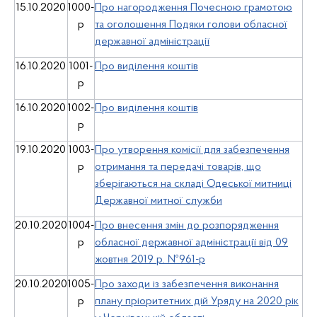
15.10.2020
1000-
Про нагородження Почесною грамотою
р
та оголошення Подяки голови обласної
державної адміністрації
16.10.2020
1001-
Про виділення коштів
р
16.10.2020
1002-
Про виділення коштів
р
19.10.2020
1003-
Про утворення комісії для забезпечення
р
отримання та передачі товарів, що
зберігаються на складі Одеської митниці
Державної митної служби
20.10.2020
1004-
Про внесення змін до розпорядження
р
обласної державної адміністрації від 09
жовтня 2019 р. №961-р
20.10.2020
1005-
Про заходи із забезпечення виконання
р
плану пріоритетних дій Уряду на 2020 рік