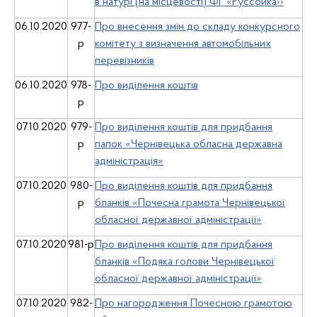
в натурі (на місцевості) ФГ «Руссойка››
06.10.2020
977-
Про внесення змін до складу конкурсного
р
комітету з визначення автомобільних
перевізників
06.10.2020
978-
Про виділення коштів
р
07.10.2020
979-
Про виділення коштів для придбання
р
папок «Чернівецька обласна державна
адміністрація»
07.10.2020
980-
Про виділення коштів для придбання
р
бланків «Почесна грамота Чернівецької
обласної державної адміністрації»
07.10.2020
981-р
Про виділення коштів для придбання
бланків «Подяка голови Чернівецької
обласної державної адміністрації»
07.10.2020
982-
Про нагородження Почесною грамотою