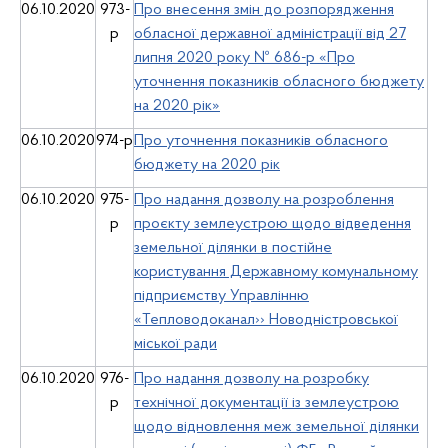
06.10.2020
973-
Про внесення змін до розпорядження
р
обласної державної адміністрації від 27
липня 2020 року № 686-р «Про
уточнення показників обласного бюджету
на 2020 рік»
06.10.2020
974-р
Про уточнення показників обласного
бюджету на 2020 рік
06.10.2020
975-
Про надання дозволу на розроблення
р
проєкту землеустрою щодо відведення
земельної ділянки в постійне
користування Державному комунальному
підприємству Управлінню
«Тепловодоканал›› Новодністровської
міської ради
06.10.2020
976-
Про надання дозволу на розробку
р
технічної документації із землеустрою
щодо відновлення меж земельної ділянки