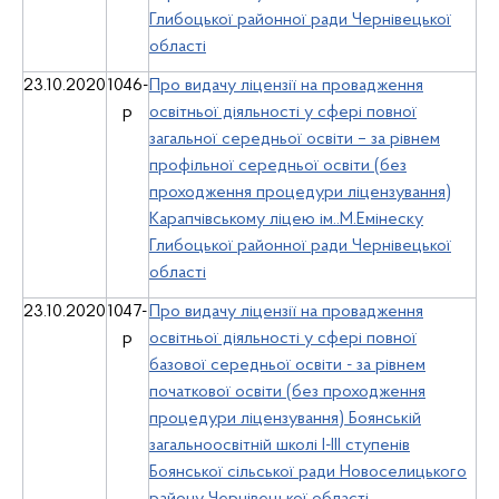
Глибоцької районної ради Чернівецької
області
23.10.2020
1046-
Про видачу ліцензії на провадження
р
освітньої діяльності у сфері повної
загальної середньої освіти – за рівнем
профільної середньої освіти (без
проходження процедури ліцензування)
Карапчівському ліцею ім..М.Емінеску
Глибоцької районної ради Чернівецької
області
23.10.2020
1047-
Про видачу ліцензії на провадження
р
освітньої діяльності у сфері повної
базової середньої освіти - за рівнем
початкової освіти (без проходження
процедури ліцензування) Боянській
загальноосвітній школі І-ІІІ ступенів
Боянської сільської ради Новоселицького