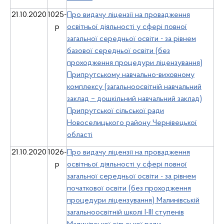
21.10.2020
1025-
Про видачу ліцензії на провадження
р
освітньої діяльності у сфері повної
загальної середньої освіти - за рівнем
базової середньої освіти (без
проходження процедури ліцензування)
Припрутському навчально-виховному
комплексу (загальноосвітній навчальний
заклад – дошкільний навчальний заклад)
Припрутської сільської ради
Новоселицького району Чернівецької
області
21.10.2020
1026-
Про видачу ліцензії на провадження
р
освітньої діяльності у сфері повної
загальної середньої освіти - за рівнем
початкової освіти (без проходження
процедури ліцензування) Малинівській
загальноосвітній школі І-ІІІ ступенів