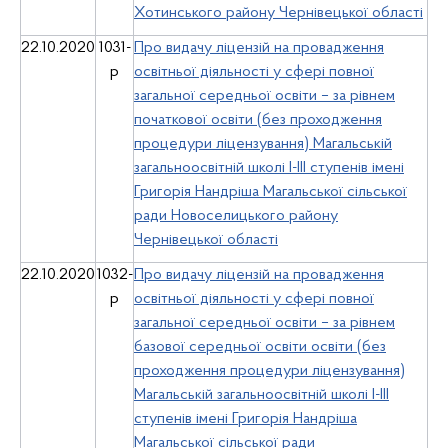
Хотинського району Чернівецької області
22.10.2020
1031-
Про видачу ліцензій на провадження
р
освітньої діяльності у сфері повної
загальної середньої освіти – за рівнем
початкової освіти (без проходження
процедури ліцензування) Магальській
загальноосвітній школі І-ІІІ ступенів імені
Григорія Нандріша Магальської сільської
ради Новоселицького району
Чернівецької області
22.10.2020
1032-
Про видачу ліцензій на провадження
р
освітньої діяльності у сфері повної
загальної середньої освіти – за рівнем
базової середньої освіти освіти (без
проходження процедури ліцензування)
Магальській загальноосвітній школі І-ІІІ
ступенів імені Григорія Нандріша
Магальської сільської ради