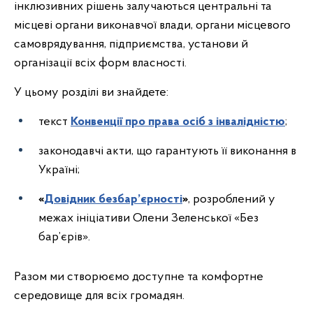
інклюзивних рішень залучаються центральні та
місцеві органи виконавчої влади, органи місцевого
самоврядування, підприємства, установи й
організації всіх форм власності.
У цьому розділі ви знайдете:
текст
Конвенції про права осіб з інвалідністю
;
законодавчі акти, що гарантують її виконання в
Україні;
«
Довідник безбар’єрності
»
, розроблений у
межах ініціативи Олени Зеленської «Без
бар’єрів».
Разом ми створюємо доступне та комфортне
середовище для всіх громадян.