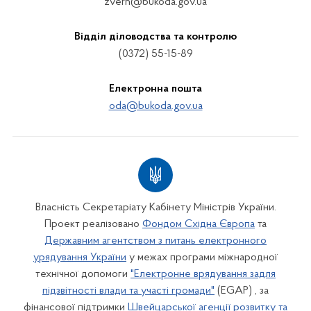
zvern@bukoda.gov.ua
Відділ діловодства та контролю
(0372) 55-15-89
Електронна пошта
oda@bukoda.gov.ua
Власність Секретаріату Кабінету Міністрів України.
Проект реалізовано
Фондом Східна Європа
та
Державним агентством з питань електронного
урядування України
у межах програми міжнародної
технічної допомоги
"Електронне врядування задля
підзвітності влади та участі громади"
(EGAP) , за
фінансової підтримки
Швейцарської агенції розвитку та