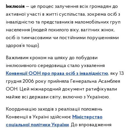
Інклюзія
— це процес залучення всіх громадян до
активної участі в житті суспільства, зокрема осіб з
інвалідністю та представників маломобільних груп
населення (людей похилого віку, вагітних жінок,
осіб із тимчасовими чи постійними порушеннями
здоров’я тощо).
Важливим кроком на шляху до побудови
інклюзивного середовища стало ухвалення
Конвенції ООН про права осіб з інвалідністю
, яку 13
грудня 2006 року прийняла Генеральна Асамблея
ООН. Цей міжнародний документ ратифікували
майже всі держави світу, включно з Україною.
Координацію заходів з реалізації положень
Конвенції в Україні здійснює
Міністерство
соціальної політики України
. До впровадження