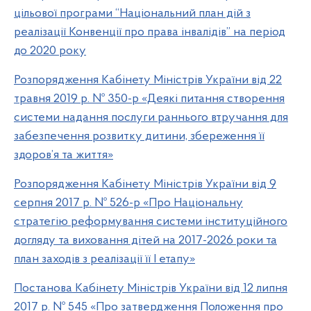
цільової програми “Національний план дій з
реалізації Конвенції про права інвалідів” на період
до 2020 року
Розпорядження Кабінету Міністрів України від 22
травня 2019 р. № 350-р «Деякі питання створення
системи надання послуги раннього втручання для
забезпечення розвитку дитини, збереження її
здоров’я та життя»
Розпорядження Кабінету Міністрів України від 9
серпня 2017 р. № 526-р «Про Національну
стратегію реформування системи інституційного
догляду та виховання дітей на 2017-2026 роки та
план заходів з реалізації її І етапу»
Постанова Кабінету Міністрів України від 12 липня
2017 р. № 545 «Про затвердження Положення про