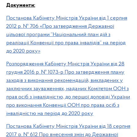
Документи:
Постанова Кабінету Міністрів України від 1 серпня
2012 р. № 706 «Про затвердження Державної
цільової програми “Національний план дій з
реалізації Конвенції про права інвалідів” на період
до 2020 року»
Розпорядження Кабінету Міністрів України від 28
грудня 2016 р. № 1073-р Про затвердження плану
заходів з виконання рекомендацій, викладених у
заключних зауваженнях, наданих Комітетом ООН з
прав осіб з інвалідністю, до першої доповіді України
про виконання Конвенції ООН про права осіб з
інвалідністю на період до 2020 року
Постанова Кабінету Міністрів України від 18 серпня
2017 р. № 612 Про внесення змін до Державної