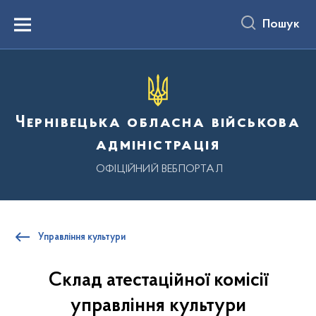
до
основного
Пошук
вмісту
Menu
Чернівецька обласна військова
адміністрація
ОФІЦІЙНИЙ ВЕБПОРТАЛ
Управління культури
Склад атестаційної комісії
управління культури