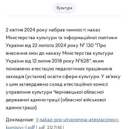
Культура
2 квітня
2024
року набрав чинності наказ
Міністерства культури та інформаційної політики
України від 22 лютого
2024
року № 130 "Про
внесення змін до наказу Міністерства культури
України від 12 липня
2018
року №628", яким
поновлено атестацію педагогічних працівників
закладів (установ) освіти сфери культури. У зв'язку
з цим затверджено склад атестаційної комісії
управління культури Чернівецької обласної
державної адміністрації (обласної військової
адміністрації).
Докладніше:
nakaz-pro-utvorennia-atestaciinoyi-
komisiyi-1.pdf
( .pdf , 212.71 Кб )