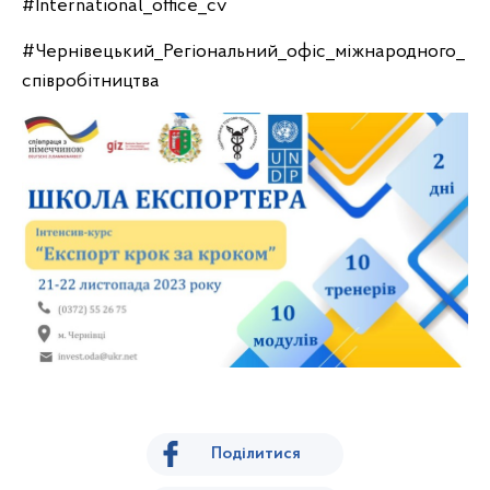
#International_office_cv
#Чернівецький_Регiональний_офiс_мiжнародного_
спiвробiтництва
Поділитися