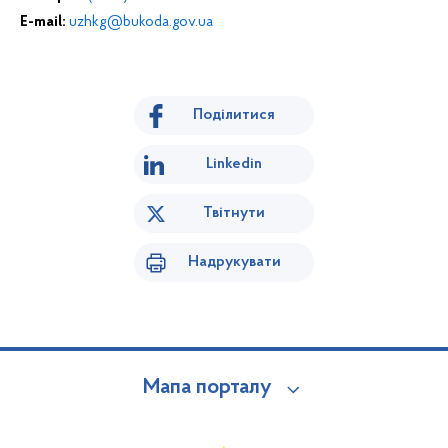
E-mail:
uzhkg@bukoda.gov.ua
Поділитися
Linkedin
Твітнути
Надрукувати
Мапа порталу