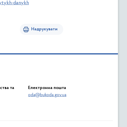
rytykh-danykh
Надрукувати
ства та
Електронна пошта
oda@bukoda.gov.ua