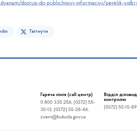
adyanam/dostup-do-publichnoyi-informaciyi/perelik-vidk
edin
Твітнути
Гаряча лінія (call центр)
Відділ діловод
контролю
0 800 335 256, (0372) 55-
(0372) 55-15-89
30-13, (0372) 55-28-44,
zvern@bukoda.gov.ua