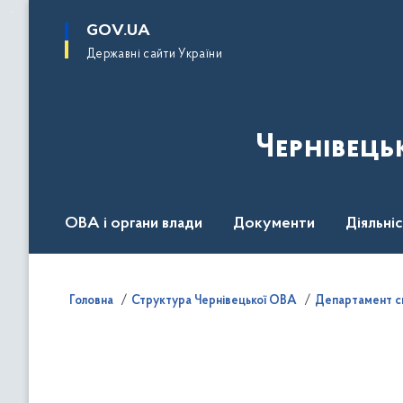
до
основного
GOV.UA
вмісту
Державні сайти України
Чернівець
ОВА і органи влади
Документи
Діяльні
Контакт центр
Пресцентр
Головна
Структура Чернівецької ОВА
Департамент с