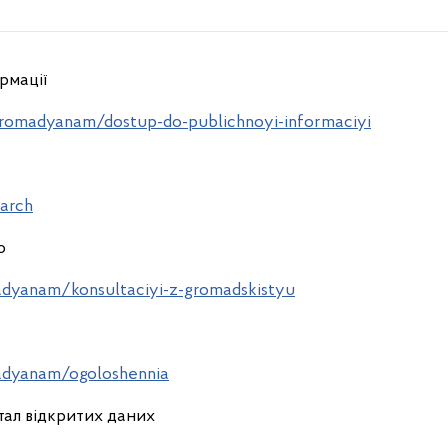
рмації
gromadyanam/dostup-do-publichnoyi-informaciyi
arch
ю
adyanam/konsultaciyi-z-gromadskistyu
adyanam/ogoloshennia
ал відкритих даних