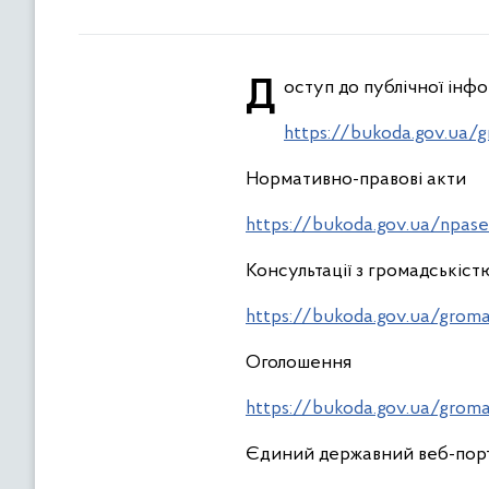
Доступ до публічної інфо
https://bukoda.gov.ua/
Нормативно-правові акти
https://bukoda.gov.ua/npase
Консультації з громадськіст
https://bukoda.gov.ua/grom
Оголошення
https://bukoda.gov.ua/grom
Єдиний державний веб-порт