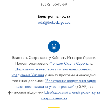
(0372) 55-15-89
Електронна пошта
oda@bukoda.gov.ua
Власність Секретаріату Кабінету Міністрів України.
Проект реалізовано
Фондом Східна Європа
та
Державним агентством з питань електронного
урядування України
у межах програми міжнародної
технічної допомоги
"Електронне врядування задля
підзвітності влади та участі громади"
(EGAP) , за
фінансової підтримки
Швейцарської агенції розвитку та
співробітництва