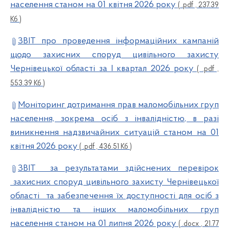
населення станом на 01 квітня 2026 року
( .pdf , 237.39
Кб )
ЗВІТ про проведення інформаційних кампаній
щодо захисних споруд цивільного захисту
Чернівецької області за І квартал 2026 року
( .pdf ,
553.39 Кб )
Моніторинг дотримання прав маломобільних груп
населення, зокрема осіб з інвалідністю, в разі
виникнення надзвичайних ситуацій станом на 01
квітня 2026 року
( .pdf , 436.51 Кб )
ЗВІТ за результатами здійснених перевірок
захисних споруд цивільного захисту Чернівецької
області та забезпечення їх доступності для осіб з
інвалідністю та інших маломобільних груп
населення станом на 01 липня 2026 року
( .docx , 21.77