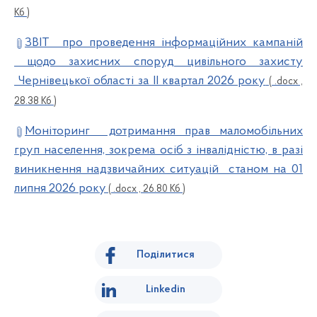
Кб )
ЗВІТ про проведення інформаційних кампаній
щодо захисних споруд цивільного захисту
Чернівецької області за ІІ квартал 2026 року
( .docx ,
28.38 Кб )
Моніторинг дотримання прав маломобільних
груп населення, зокрема осіб з інвалідністю, в разі
виникнення надзвичайних ситуацій станом на 01
липня 2026 року
( .docx , 26.80 Кб )
Поділитися
Linkedin