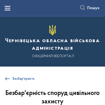
до
основного
Пошук
вмісту
Menu
Чернівецька обласна військова
адміністрація
ОФІЦІЙНИЙ ВЕБПОРТАЛ
Безбар'єрність
Безбар'єрність споруд цивільного
захисту