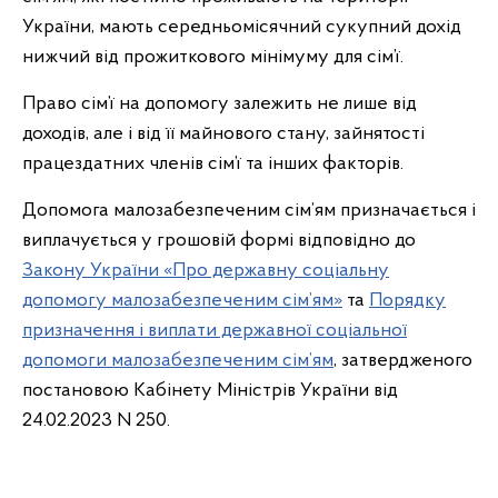
України, мають середньомісячний сукупний дохід
нижчий від прожиткового мінімуму для сім’ї.
Право сім’ї на допомогу залежить не лише від
доходів, але і від її майнового стану, зайнятості
працездатних членів сім’ї та інших факторів.
Допомога малозабезпеченим сім’ям призначається і
виплачується у грошовій формі відповідно до
Закону України «Про державну соціальну
допомогу малозабезпеченим сім’ям»
та
Порядку
призначення і виплати державної соціальної
допомоги малозабезпеченим сім’ям
, затвердженого
постановою Кабінету Міністрів України від
24.02.2023 N 250.