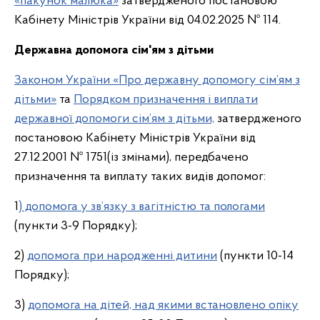
«пакунок малюка»
затвердженого постановою
Кабінету Міністрів України від 04.02.2025 № 114.
Державна допомога сім'ям з дітьми
Законом України «Про державну допомогу сім’ям з
дітьми»
та
Порядком призначення і виплати
державної допомоги сім’ям з дітьми,
затвердженого
постановою Кабінету Міністрів України від
27.12.2001 № 1751(із змінами), передбачено
призначення та виплату таких видів допомог:
1
) допомога у зв’язку з вагітністю та пологами
(пункти 3-9 Порядку);
2)
допомога при народженні дитини
(пункти 10-14
Порядку);
3)
допомога на дітей, над якими встановлено опіку