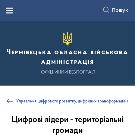
до
основного
Пошук
вмісту
Menu
Чернівецька обласна військова
адміністрація
ОФІЦІЙНИЙ ВЕБПОРТАЛ
Управління цифрового розвитку, цифрових трансформацій і циф
Цифрові лідери - територіальні
громади