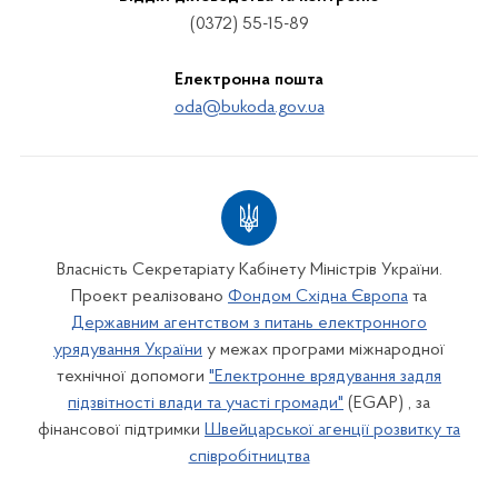
(0372) 55-15-89
Електронна пошта
oda@bukoda.gov.ua
Власність Секретаріату Кабінету Міністрів України.
Проект реалізовано
Фондом Східна Європа
та
Державним агентством з питань електронного
урядування України
у межах програми міжнародної
технічної допомоги
"Електронне врядування задля
підзвітності влади та участі громади"
(EGAP) , за
фінансової підтримки
Швейцарської агенції розвитку та
співробітництва