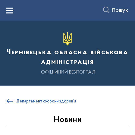
до
основного
Пошук
вмісту
Menu
Чернівецька обласна військова
адміністрація
ОФІЦІЙНИЙ ВЕБПОРТАЛ
Департамент охорони здоров'я
Новини