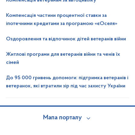
Компенсація ветеранам за автоцивілку
Компенсація частини процентної ставки за
іпотечними кредитами за програмою «єОселя»
Оздоровлення та відпочинок дітей ветеранів війни
Житлові програми для ветеранів війни та ченів їх
сімей
До 95 000 гривень допомоги: підтримка ветеранів і
ветеранок, які втратили зір під час захисту України
Мапа порталу