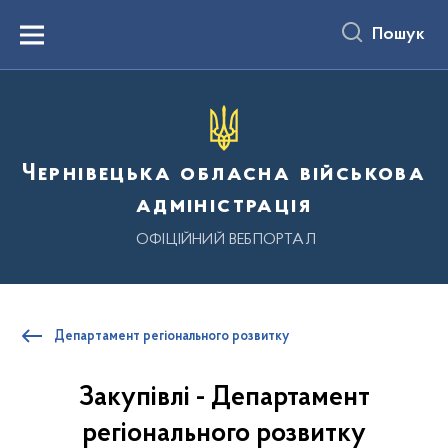
до
основного
Пошук
вмісту
Menu
Чернівецька обласна військова
адміністрація
ОФІЦІЙНИЙ ВЕБПОРТАЛ
Департамент регіонального розвитку
Закупівлі - Департамент
регіонального розвитку