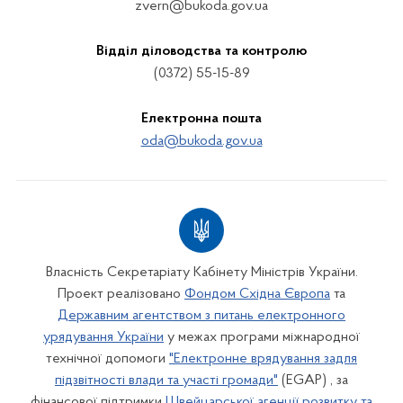
zvern@bukoda.gov.ua
Відділ діловодства та контролю
(0372) 55-15-89
Електронна пошта
oda@bukoda.gov.ua
Власність Секретаріату Кабінету Міністрів України.
Проект реалізовано
Фондом Східна Європа
та
Державним агентством з питань електронного
урядування України
у межах програми міжнародної
технічної допомоги
"Електронне врядування задля
підзвітності влади та участі громади"
(EGAP) , за
фінансової підтримки
Швейцарської агенції розвитку та