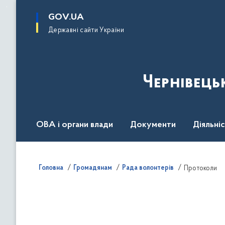
до
основного
GOV.UA
вмісту
Державні сайти України
Чернівець
ОВА і органи влади
Документи
Діяльні
Контакт центр
Пресцентр
Головна
Громадянам
Рада волонтерів
Протоколи