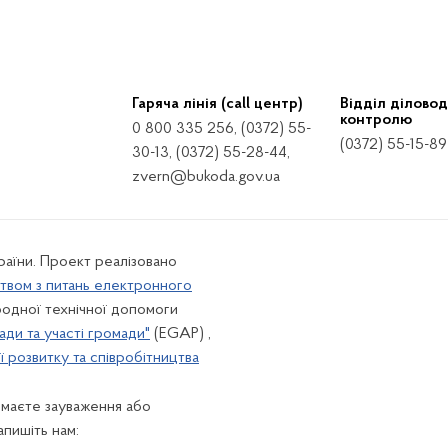
Гаряча лінія (call центр)
Відділ діловод
контролю
0 800 335 256, (0372) 55-
(0372) 55-15-89
30-13, (0372) 55-28-44,
zvern@bukoda.gov.ua
країни. Проект реалізовано
твом з питань електронного
одної технічної допомоги
ади та участі громади"
(EGAP) ,
 розвитку та співробітництва
 маєте зауваження або
апишіть нам: