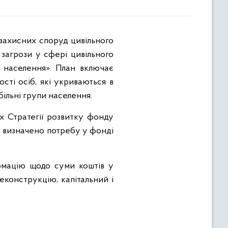
ахисних споруд цивільного
 загрози у сфері цивільного
п населення». План включає
сті осіб, які укриваються в
більні групи населення.
 Стратегії розвитку фонду
а визначено потребу у фонді
мацію щодо суми коштів у
еконструкцію, капітальний і