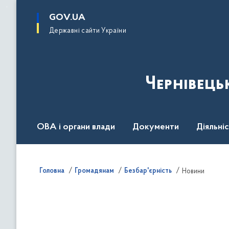
до
основного
GOV.UA
вмісту
Державні сайти України
Чернівець
ОВА і органи влади
Документи
Діяльні
Контакт центр
Пресцентр
Головна
Громадянам
Безбар'єрність
Новини