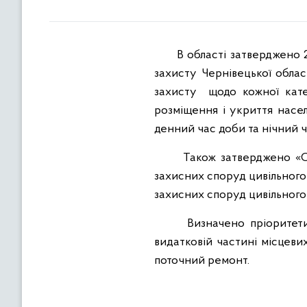
В області затверджено 24
захисту Чернівецької облас
захисту щодо кожної катег
розміщення і укриття насел
денний час доби та нічний ча
Також затверджено «Опера
захисних споруд цивільного
захисних споруд цивільного 
Визначено пріоритети що
видатковій частині місцеви
поточний ремонт.