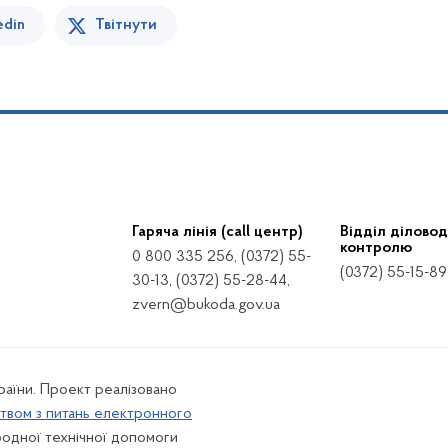
edin
Твітнути
Гаряча лінія (call центр)
Відділ діловод
контролю
0 800 335 256, (0372) 55-
(0372) 55-15-89
30-13, (0372) 55-28-44,
zvern@bukoda.gov.ua
країни. Проект реалізовано
твом з питань електронного
одної технічної допомоги