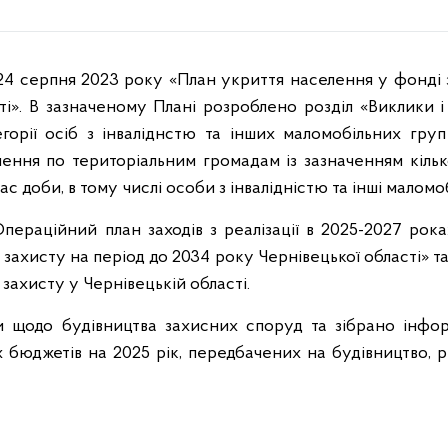
 серпня 2023 року «План укриття населення у фонді з
ті». В зазначеному Плані розроблено розділ «Виклики і
орії осіб з інваліднстю та інших маломобільних гру
ення по територіальним громадам із зазначенням кілько
с доби, в тому числі особи з інвалідністю та інші маломо
ційний план заходів з реалізації в 2025-2027 роках
 захисту на період до 2034 року Чернівецької області» т
захисту у Чернівецькій області.
до будівництва захисних споруд та зібрано інфор
х бюджетів на 2025 рік, передбачених на будівництво, р