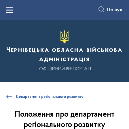
до
основного
Пошук
вмісту
Menu
Чернівецька обласна військова
адміністрація
ОФІЦІЙНИЙ ВЕБПОРТАЛ
Департамент регіонального розвитку
Положення про департамент
регіонального розвитку