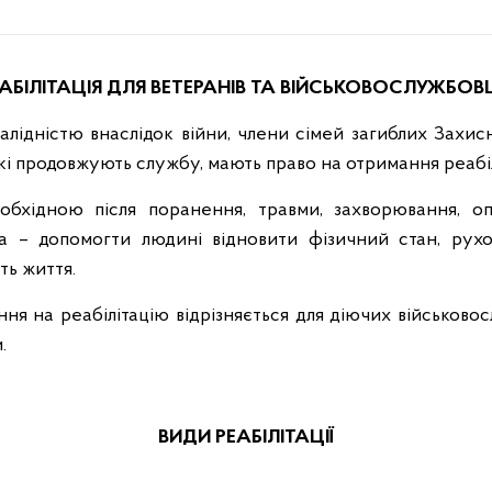
АБІЛІТАЦІЯ ДЛЯ ВЕТЕРАНІВ ТА ВІЙСЬКОВОСЛУЖБОВ
валідністю внаслідок війни, члени сімей загиблих Захисн
які продовжують службу, мають право на отримання реабі
еобхідною після поранення, травми, захворювання, о
ета – допомогти людині відновити фізичний стан, рухов
ть життя.
я на реабілітацію відрізняється для діючих військовосл
.
ВИДИ РЕАБІЛІТАЦІЇ