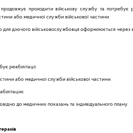
продовжує проходити військову службу та потребує ре
стини або медичної служби військової частини.
ю для діючого військовослужбовця оформлюється через в
є реабілітації.
астини або медичної служби військової частини.
білітацію.
овідно до медичних показань та індивідуального плану.
теранів