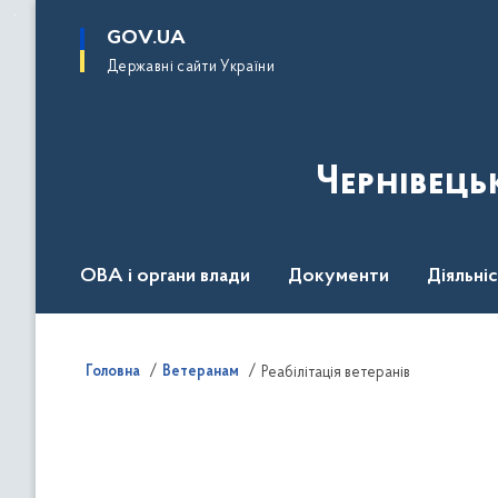
до
основного
GOV.UA
вмісту
Державні сайти України
Чернівець
ОВА і органи влади
Документи
Діяльні
Контакт центр
Пресцентр
Головна
Ветеранам
Реабілітація ветеранів