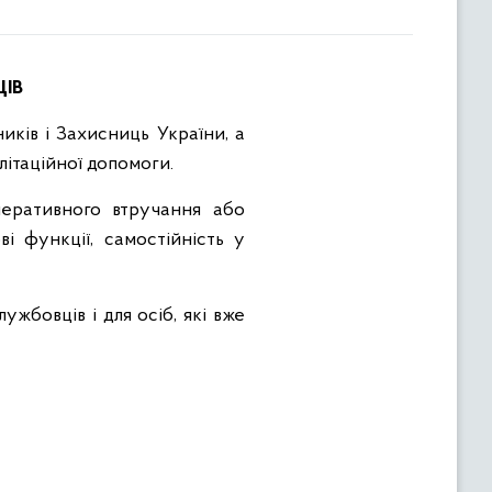
ЦІВ
иків і Захисниць України, а
літаційної допомоги.
перативного втручання або
і функції, самостійність у
ужбовців і для осіб, які вже