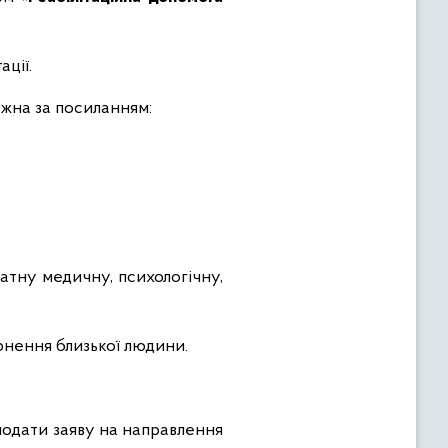
ації.
ожна за посиланням:
атну медичну, психологічну,
рнення близької людини.
подати заяву на направлення