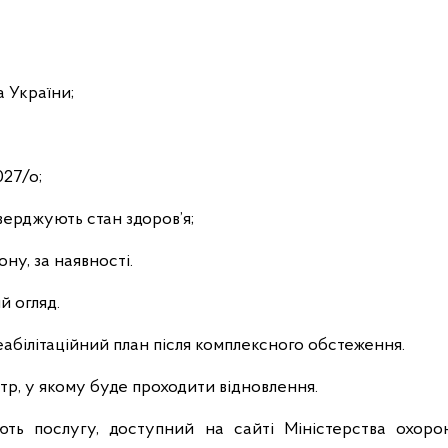
 України;
27/о;
верджують стан здоров’я;
ону, за наявності.
 огляд.
абілітаційний план після комплексного обстеження.
тр, у якому буде проходити відновлення.
ають послугу, доступний на сайті Міністерства охоро