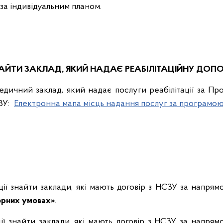
 за індивідуальним планом.
НАЙТИ ЗАКЛАД, ЯКИЙ НАДАЄ РЕАБІЛІТАЦІЙНУ ДОП
ичний заклад, який надає послуги реабілітації за Пр
ЗУ:
Електронна мапа місць надання послуг за програмою
ції знайти заклади, які мають договір з НСЗУ за напря
орних умовах»
.
ції знайти заклади, які мають договір з НСЗУ за напря