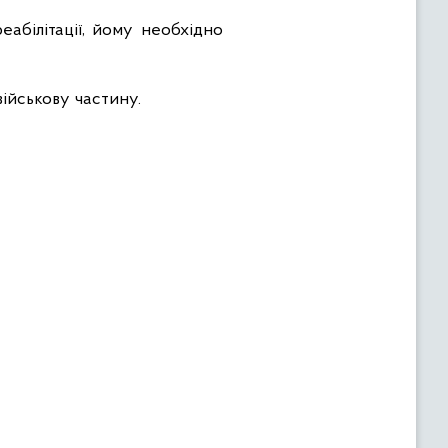
абілітації, йому необхідно
ійськову частину.