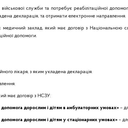
 військової служби та потребує реабілітаційної допомо
ладена декларація, та отримати електронне направлення.
є медичний заклад, який має договір з Національною с
ційної допомоги.
йного лікаря, з яким укладена декларація.
влення.
ий має договір з НСЗУ:
а допомога дорослим і дітям в амбулаторних умовах»
– дл
а допомога дорослим і дітям у стаціонарних умовах»
– дл