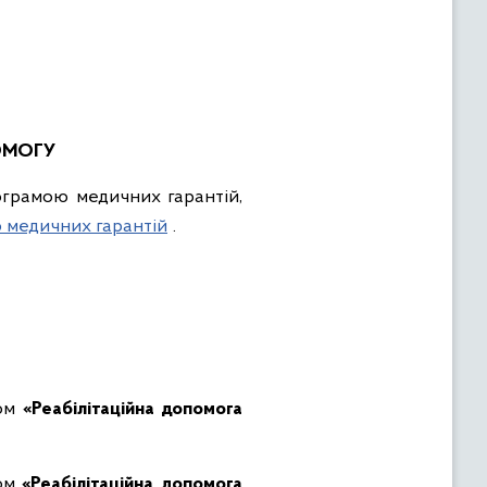
ОМОГУ
ограмою медичних гарантій,
 медичних гарантій
.
мом
«Реабілітаційна допомога
мом
«Реабілітаційна допомога