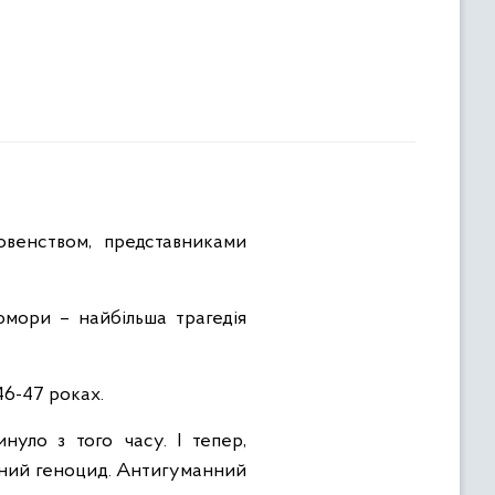
овенством, представниками
омори – найбільша трагедія
46-47 роках.
нуло з того часу. І тепер,
ваний геноцид. Антигуманний