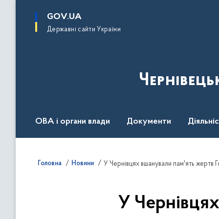
до
основного
GOV.UA
вмісту
Державні сайти України
Чернівець
ОВА і органи влади
Документи
Діяльні
Контакт центр
Пресцентр
Головна
Новини
У Чернівцях вшанували пам'ять жертв
У Чернівцях