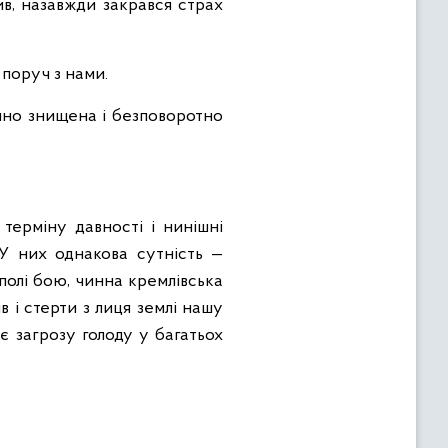
ив, назавжди закрався страх
 поруч з нами.
нно знищена і безповоротно
терміну давності і нинішні
 У них однакова сутність —
олі бою, чинна кремлівська
в і стерти з лиця землі нашу
є загрозу голоду у багатьох
.