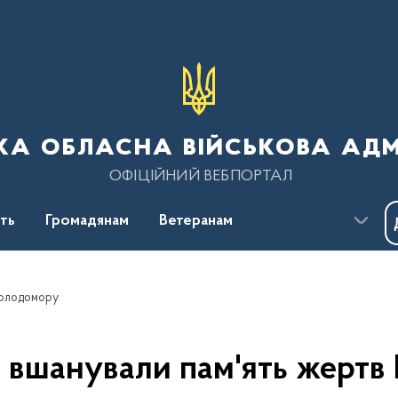
ка обласна військова адм
ОФІЦІЙНИЙ ВЕБПОРТАЛ
сть
Громадянам
Ветеранам
 Голодомору
 вшанували пам'ять жерт