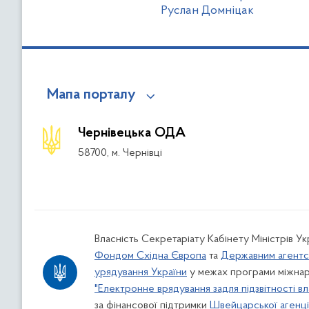
Руслан Домніцак
Мапа порталу
Чернівецька ОДА
58700, м. Чернівці
Власність Секретаріату Кабінету Міністрів У
Фондом Східна Європа
та
Державним агентс
урядування України
у межах програми міжнар
"Електронне врядування задля підзвітності вл
за фінансової підтримки
Швейцарської агенції