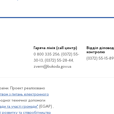
Гаряча лінія (call центр)
Відділ діловод
контролю
0 800 335 256, (0372) 55-
(0372) 55-15-89
30-13, (0372) 55-28-44,
zvern@bukoda.gov.ua
країни. Проект реалізовано
твом з питань електронного
одної технічної допомоги
ади та участі громади"
(EGAP) ,
 розвитку та співробітництва