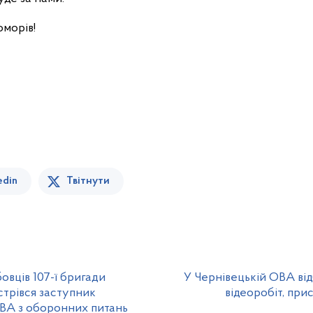
оморів!
edin
Твітнути
овців 107-ї бригади
У Чернівецькій ОВА ві
стрівся заступник
відеоробіт, при
ОВА з оборонних питань