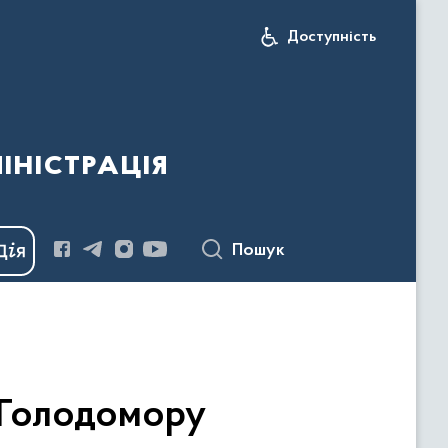
Доступність
іністрація
Пошук
в Голодомору