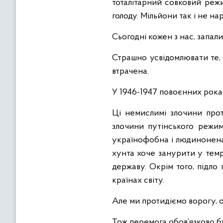
тоталітарний совковий режи
голоду. Мільйони так і не на
Сьогодні кожен з нас, запали
Страшно усвідомлювати те,
втрачена.
У 1946-1947 повоєнних рока
Ці немислимі злочини прот
злочини путінського режим
українофобна і людинонена
хунта хоче занурити у темря
державу. Окрім того, підло
країнах світу.
Але ми протидіємо ворогу, 
Тож перемога обов’язково б