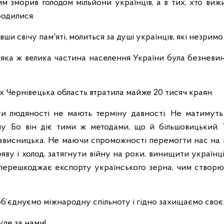
м зморив голодом мільйони українців, а в тих, хто виж
родилися.
вши свічу пам'яті, молиться за душі українців, які незримо
 яка ж велика частина населення України була безневи
х Чернівецька область втратила майже 20 тисяч краян.
и людяності не мають терміну давності. Не матимуть 
у. Бо він діє тими ж методами, що й більшовицький.
висницька. Не маючи спроможності перемогти нас на п
ву і холод, затягнути війну на роки, винищити українці
 перешкоджає експорту українського зерна, чим створю
об’єднуємо міжнародну спільноту і гідно захищаємо своє
уде за нами!