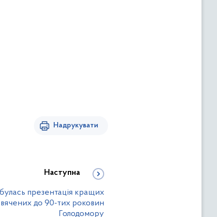
Надрукувати
Наступна
дбулась презентація кращих
свячених до 90-тих роковин
Голодомору