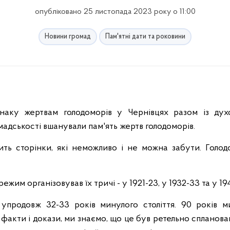
опубліковано 25 листопада 2023 року о 11:00
Новини громад
Пам'ятні дати та роковини
 знаку жертвам голодоморів у Чернівцях разом із дух
омадськості вшанували пам'ять жертв голодоморів.
тить сторінки, які неможливо і не можна забути. Голод
жим організовував їх тричі - у 1921-23, у 1932-33 та у 19
продовж 32-33 років минулого століття. 90 років ми
і факти і докази, ми знаємо, що це був ретельно сплано