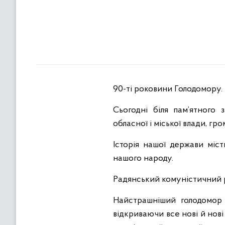
90-ті роковини Голодомору.
Сьогодні біля пам’ятного
обласної і міської влади, гр
Історія нашої держави міс
нашого народу.
Радянський комуністичний ре
Найстрашніший голодомор у
відкриваючи все нові й нов