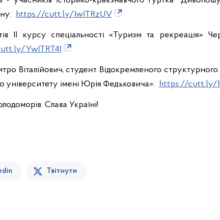
ів - учасників історико-краєзнавчого гуртка "Дивопош
йну:
https://cutt.ly/IwITRzUV
тів ІІ курсу спеціальності «Туризм та рекреація» Чер
cutt.ly/YwITRT4I
Дмитро Віталійович, студент Відокремленого структурного
о університету імені Юрія Федьковича»:
https://cutt.l
олодоморів. Слава Україні!
edin
Твітнути