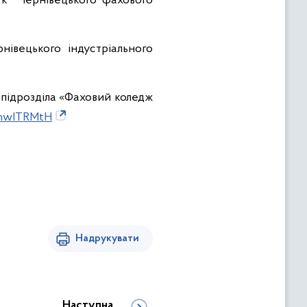
ук" Чернівецького фахового
нівецького індустріального
 підрозділа «Фаховий коледж
y/hwITRMtH
Надрукувати
Наступна