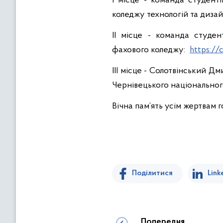
І місце - команда студент
коледжу технологій та диза
ІІ місце - команда студен
фахового коледжу:
https://
ІІІ місце - Солотвінський 
Чернівецького національног
Вічна пам’ять усім жертвам г
Поділитися
Link
Попередня