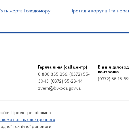
'ять жертв Голодомору
Протидія корупції та нер
Гаряча лінія (call центр)
Відділ діловод
контролю
0 800 335 256, (0372) 55-
(0372) 55-15-89
30-13, (0372) 55-28-44,
zvern@bukoda.gov.ua
країни. Проект реалізовано
твом з питань електронного
одної технічної допомоги