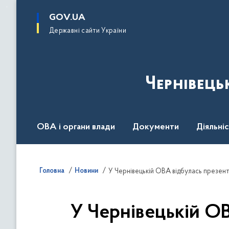
до
основного
GOV.UA
вмісту
Державні сайти України
Чернівець
ОВА і органи влади
Документи
Діяльні
Контакт центр
Пресцентр
Головна
Новини
У Чернівецькій ОВА відбулась презент
У Чернівецькій ОВ