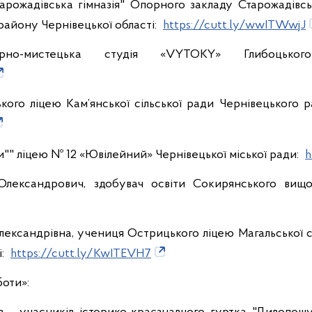
Старожадівська гімназія" Опорного закладу Старожадів
району Чернівецької області:
https://cutt.ly/wwITWwjJ
рно-мистецька студія «VYTOKY» Глибоцького
ського ліцею Кам’янської сільської ради Чернівецького р
ви"" ліцею № 12 «Ювілейний» Чернівецької міської ради:
h
 Олександрович, здобувач освіти Сокирянського вищ
 Олександрівна, учениця Острицького ліцею Магальської с
і:
https://cutt.ly/KwITEVH7
боти»: