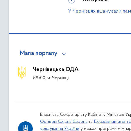
У Чернівцях вшанували пам
Мапа порталу
Чернівецька ОДА
58700, м. Чернівці
Власність Секретаріату Кабінету Міністрів У
Фондом Східна Європа
та
Державним агентс
урядування України
у межах програми міжнар