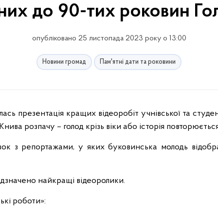
них до 90-тих роковин Г
опубліковано 25 листопада 2023 року о 13:00
Новини громад
Пам'ятні дати та роковини
нива розпачу – голод крізь віки або історія повторюється
ок з репортажами, у яких буковинська молодь відобр
ідзначено найкращі відеоролики.
ькі роботи»: