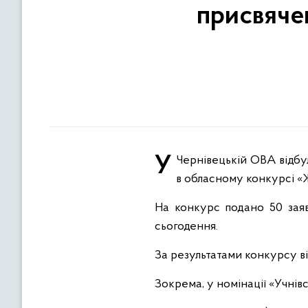
присвяче
У Чернівецькій ОВА відбулась презентація кращих відеоробіт учнівської та студентської молоді, які перемогли
в обласному конкурсі «Ж
На конкурс подано 50 заяв
сьогодення.
За результатами конкурсу в
Зокрема, у номінації «Учнівс