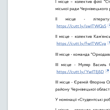
І місце – колектив філії "
міської ради Чернівецького 
ІІ місце - літерату
https://cutt.ly/swITWQsS
ІІ місце - колектив Кам’ян
https://cutt.ly/fwITWCya
ІІІ місце - команда "Оркода
ІІІ місце - Муляр Василь
https://cutt.ly/YwITEj5D
ІІІ місце - Єремій Флоріна
району Чернівецької област
У номінації «Студентські ро