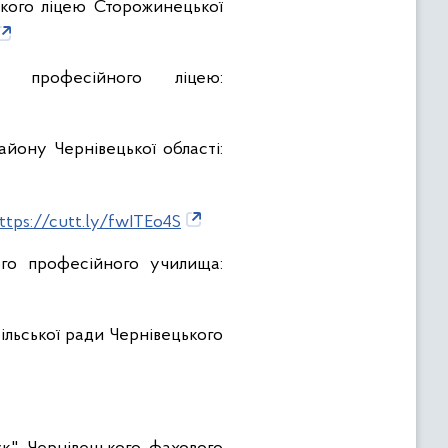
ського ліцею Сторожинецької
 професійного ліцею:
айону Чернівецької області:
ttps://cutt.ly/fwITEo4S
ого професійного училища:
ільської ради Чернівецького