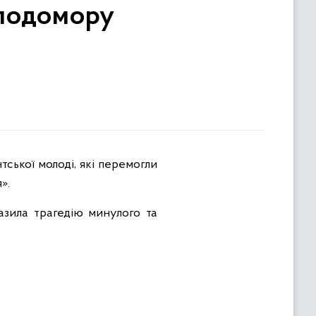
олодомору
».
азила трагедію минулого та