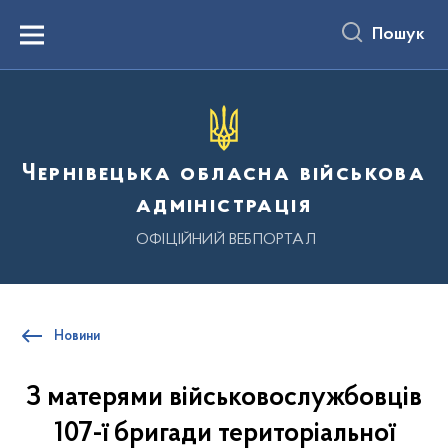
до
основного
Пошук
вмісту
Menu
Чернівецька обласна військова
адміністрація
ОФІЦІЙНИЙ ВЕБПОРТАЛ
Новини
З матерями військовослужбовців
107-ї бригади територіальної