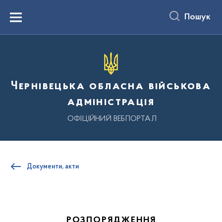
до
основного
Пошук
вмісту
Menu
Чернівецька обласна військова
адміністрація
ОФІЦІЙНИЙ ВЕБПОРТАЛ
Документи, акти
РОЗПОРЯДЖЕННЯ