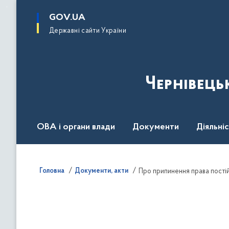
до
основного
GOV.UA
вмісту
Державні сайти України
Чернівець
ОВА і органи влади
Документи
Діяльні
Контакт центр
Пресцентр
Головна
Документи, акти
Про припинення права пості