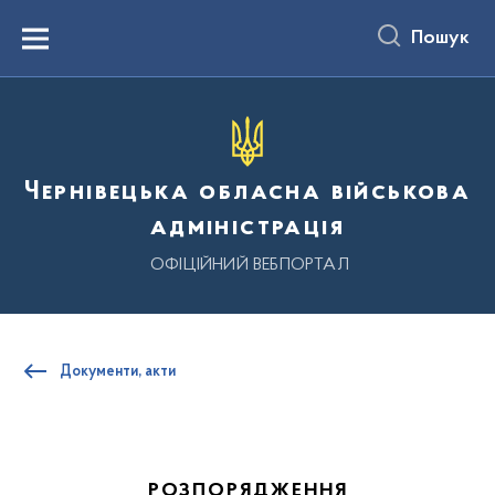
до
основного
Пошук
вмісту
Menu
Чернівецька обласна військова
адміністрація
ОФІЦІЙНИЙ ВЕБПОРТАЛ
Документи, акти
РОЗПОРЯДЖЕННЯ