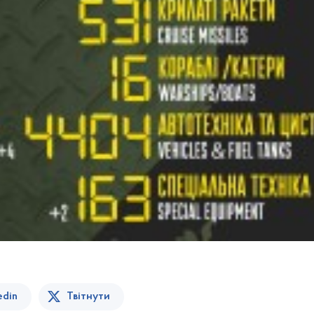
edin
Твітнути