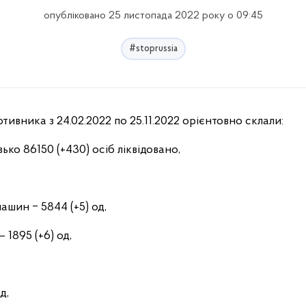
опубліковано 25 листопада 2022 року о 09:45
#stoprussia
отивника з 24.02.2022 по 25.11.2022 орієнтовно склали:
ько 86150 (+430) осіб ліквідовано,
шин ‒ 5844 (+5) од,
 1895 (+6) од,
д,