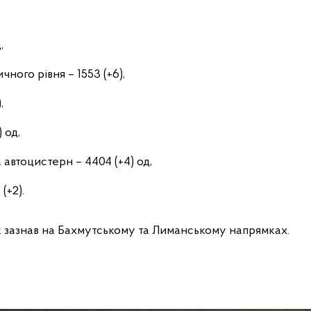
,
ного рівня – 1553 (+6),
,
 од,
 автоцистерн – 4404 (+4) од,
(+2).
 зазнав на Бахмутському та Лиманському напрямках.