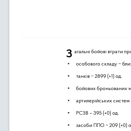
Загальні бойові втрати пр
особового складу ‒ близ
танків ‒ 2899 (+1) од,
бойових броньованих ма
артилерійських систем –
РСЗВ – 395 (+0) од,
засоби ППО ‒ 209 (+0) о