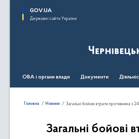
до
основного
GOV.UA
вмісту
Державні сайти України
Чернівець
ОВА і органи влади
Документи
Діяльні
Контакт центр
Пресцентр
Головна
Новини
Загальні бойові втрати противника з 24
Загальні бойові в