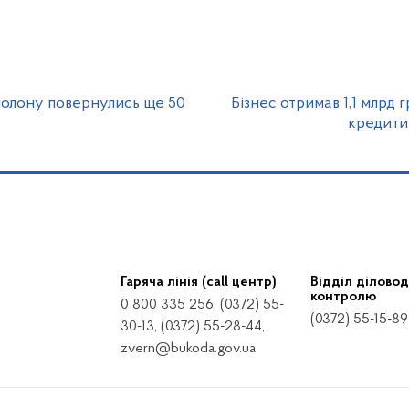
 полону повернулись ще 50
Бізнес отримав 1,1 млрд
кредити
Гаряча лінія (call центр)
Відділ діловод
контролю
0 800 335 256, (0372) 55-
(0372) 55-15-89
30-13, (0372) 55-28-44,
zvern@bukoda.gov.ua