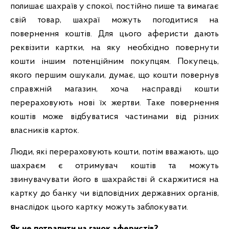
полишає шахраїв у спокої, постійно пише та вимагає
свій товар, шахраї можуть погодитися на
повернення коштів. Для цього аферисти дають
реквізити картки, на яку необхідно повернути
кошти іншим потенційним покупцям. Покупець,
якого першим ошукали, думає, що кошти повернув
справжній магазин, хоча насправді кошти
перераховують нові їх жертви. Таке повернення
коштів може відбуватися частинами від різних
власників карток.
Люди, які перераховують кошти, потім вважають, що
шахраєм є отримувач коштів та можуть
звинувачувати його в шахрайстві й скаржитися на
картку до банку чи відповідних державних органів,
внаслідок цього картку можуть заблокувати.
Як не потрапити на гачок аферистів?