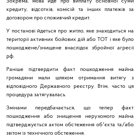
Зокрема, мова йде про виплату основної суми
кредиту, відсотків, комісій та інших платежів за
договором про споживчий кредит.
У постанові йдеться про житло, яке знаходиться на
території активних бойових дій або ТОТ і яке було
пошкоджене/знищене внаслідок збройної агресії
рф.
Раніше підтвердити факт пошкодження майна
громадяни мали шляхом отримання витягу з
відповідного Державного реєстру. Втім, часто ця
процедура затягувалась.
Змінами передбачається, що тепер факт
пошкодження або знищення нерухомого майна
підтверджується актом обстеження обʼєкта та/або
звітом із технічного обстеження.