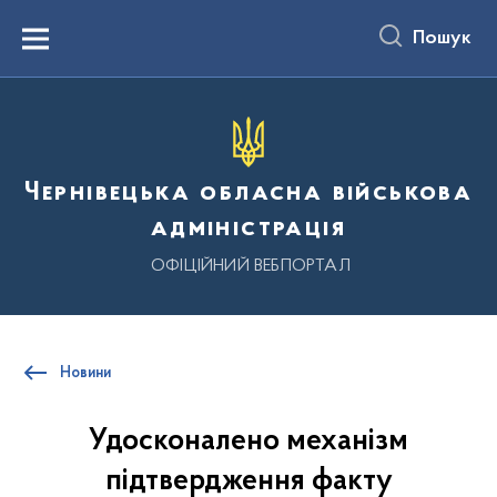
до
основного
Пошук
вмісту
Menu
Чернівецька обласна військова
адміністрація
ОФІЦІЙНИЙ ВЕБПОРТАЛ
Новини
Удосконалено механізм
підтвердження факту