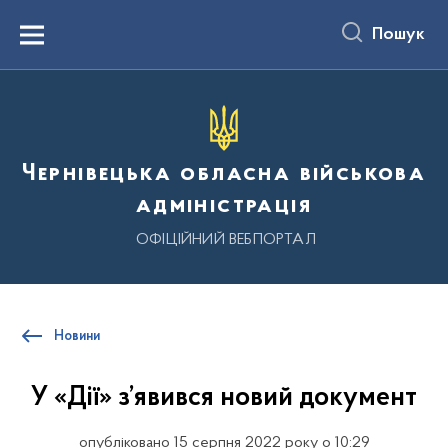
до
основного
Пошук
вмісту
Menu
Чернівецька обласна військова
адміністрація
ОФІЦІЙНИЙ ВЕБПОРТАЛ
Новини
У «Дії» з’явився новий документ
опубліковано 15 серпня 2022 року о 10:29