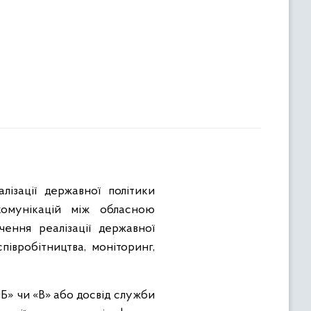
лізації державної політики
комунікацій між обласною
чення реалізації державної
півробітництва, моніторинг,
Б» чи «В» або досвід служби