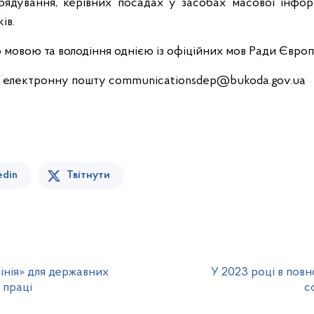
рядування, керівних посадах у засобах масової інфо
ів.
 мовою та володіння однією із офіційних мов Ради Європ
 електронну пошту communicationsdep@bukoda.gov.ua
edin
Твітнути
інія» для державних
У 2023 році в пов
 праці
с