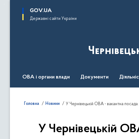
до
основного
GOV.UA
вмісту
Державні сайти України
Чернівець
ОВА і органи влади
Документи
Діяльні
Контакт центр
Пресцентр
Головна
Новини
У Чернівецькій ОВА - вакантна посада
У Чернівецькій ОВ