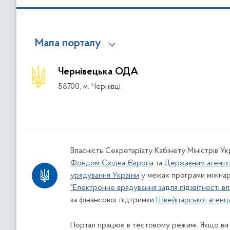
Мапа порталу
Чернівецька ОДА
58700, м. Чернівці
Власність Секретаріату Кабінету Міністрів У
Фондом Східна Європа
та
Державним агентс
урядування України
у межах програми міжнар
"Електронне врядування задля підзвітності вл
за фінансової підтримки
Швейцарської агенції
Портал працює в тестовому режимі. Якщо ви