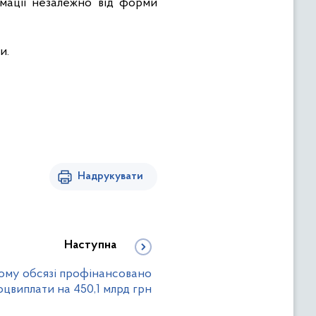
рмації незалежно від форми
и.
Надрукувати
Наступна
ному обсязі профінансовано
оцвиплати на 450,1 млрд грн