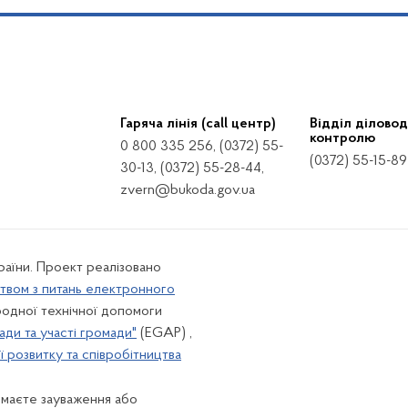
Гаряча лінія (call центр)
Відділ діловод
контролю
0 800 335 256, (0372) 55-
(0372) 55-15-89
30-13, (0372) 55-28-44,
zvern@bukoda.gov.ua
країни. Проект реалізовано
твом з питань електронного
одної технічної допомоги
ади та участі громади"
(EGAP) ,
 розвитку та співробітництва
 маєте зауваження або