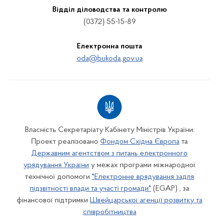
Відділ діловодства та контролю
(0372) 55-15-89
Електронна пошта
oda@bukoda.gov.ua
Власність Секретаріату Кабінету Міністрів України.
Проект реалізовано
Фондом Східна Європа
та
Державним агентством з питань електронного
урядування України
у межах програми міжнародної
технічної допомоги
"Електронне врядування задля
підзвітності влади та участі громади"
(EGAP) , за
фінансової підтримки
Швейцарської агенції розвитку та
співробітництва