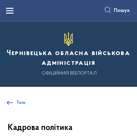
до
основного
Пошук
вмісту
Menu
Чернівецька обласна військова
адміністрація
ОФІЦІЙНИЙ ВЕБПОРТАЛ
Теги
Кадрова політика