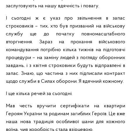
заслуговують на нашу вдячність і повагу.
І сьогодні ж є указ про звільнення в запас
строковиків – тих, хто був призваний на військову
службу ще до початку повномасштабного
вторгнення. Зараз на прохання військового
командування потрібно кілька тижнів на підготовчі
процедури – на заміну людей з погляду оборонних
завдань, і з квітня строковики будуть відправлені в
запас. Знаю, що частина з них підписали контракт
щодо служби в Силах оборони. Я вдячний кожному.
І ще кілька речей за сьогодні.
Мав честь вручити сертифікати на квартири
Героям України та родинам загиблих Героїв. Це вже
наша нова традиція особливої шани для кожного
воїна, чия хоробрість стала взірцевою.