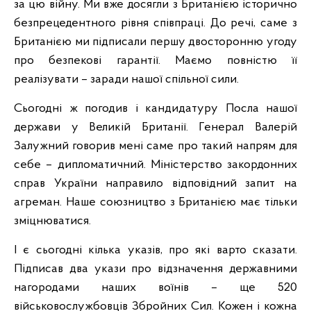
за цю війну. Ми вже досягли з Британією історично
безпрецедентного рівня співпраці. До речі, саме з
Британією ми підписали першу двосторонню угоду
про безпекові гарантії. Маємо повністю її
реалізувати – заради нашої спільної сили.
Сьогодні ж погодив і кандидатуру Посла нашої
держави у Великій Британії. Генерал Валерій
Залужний говорив мені саме про такий напрям для
себе – дипломатичний. Міністерство закордонних
справ України направило відповідний запит на
агреман. Наше союзництво з Британією має тільки
зміцнюватися.
І є сьогодні кілька указів, про які варто сказати.
Підписав два укази про відзначення державними
нагородами наших воїнів – ще 520
військовослужбовців Збройних Сил. Кожен і кожна