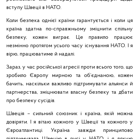
вступу Швеції в НАТО.
Коли безпека однієї країни гарантується і коли ця
країна здатна по-справжньому зміцнити спільну
безпеку, кожен виграє. Це правило працює
незмінно протягом усього часу існування НАТО. І я
вірю, працюватиме й надалі.
Зараз, у час російської агресії проти всього того, що
зробило Європу мирною та об’єднаною, кожен
бачить, наскільки важливо підтримувати альянси й
партнерства, зміцнювати власну безпеку та дбати
про безпеку сусідів.
Швеція – сильний союзник і країна, якій можна
довіряти. І я вітаю кожного у Швеції та кожного у
Євроатлантиці. Україна завжди принципово
підтримувала Швецію в русі у НАТО, і я дякую